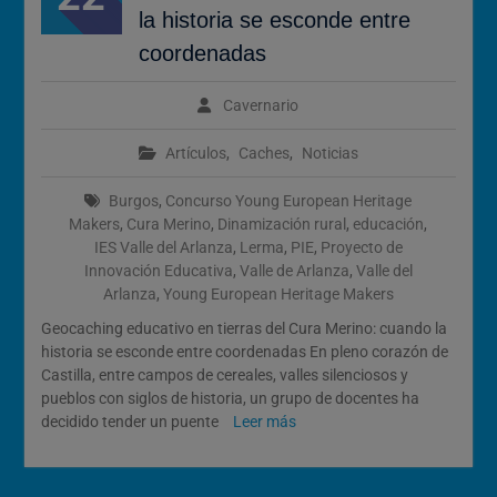
Calendario de Eventos
la historia se esconde entre
Geocaching 2026
coordenadas
Evento del 1 de mayo de
2026
Cavernario
Artículos
,
Caches
,
Noticias
Burgos
,
Concurso Young European Heritage
Makers
,
Cura Merino
,
Dinamización rural
,
educación
,
IES Valle del Arlanza
,
Lerma
,
PIE
,
Proyecto de
Innovación Educativa
,
Valle de Arlanza
,
Valle del
Arlanza
,
Young European Heritage Makers
Geocaching educativo en tierras del Cura Merino: cuando la
historia se esconde entre coordenadas En pleno corazón de
Castilla, entre campos de cereales, valles silenciosos y
pueblos con siglos de historia, un grupo de docentes ha
decidido tender un puente
Leer más