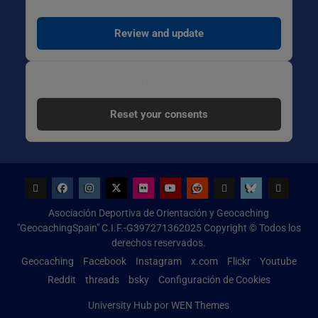
Review and update
Para borrar tu decisión y empezar de cero:
Reset your consents
Geocaching
Facebook
Instagram
x.com
Flickr
Youtube
Reddit
threads
bsky
Configur
Asociación Deportiva de Orientación y Geocaching
de
"GeocachingSpain" C.I.F.-G397271362025 Copyright © Todos los
Cookies
derechos reservados.
Geocaching
Facebook
Instagram
x.com
Flickr
Youtube
Reddit
threads
bsky
Configuración de Cookies
University Hub por
WEN Themes