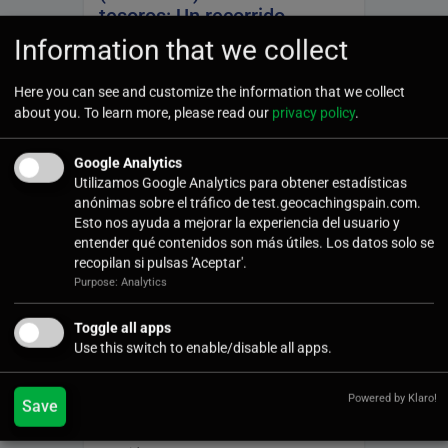
tesoros: Un recorrido
inolvidable entre marismas
Information that we collect
y acantilados
Here you can see and customize the information that we collect
25/Jul/2026
Uncategorized
about you. To learn more, please read our
privacy policy
.
Si hay un rincón en la costa cantábrica
capaz de enamorar tanto por su
Google Analytics
paisajismo salvaje como por su
Utilizamos Google Analytics para obtener estadísticas
riquísima…
anónimas sobre el tráfico de test.geocachingspain.com.
Esto nos ayuda a mejorar la experiencia del usuario y
entender qué contenidos son más útiles. Los datos solo se
Cuando la Sombra se
recopilan si pulsas 'Aceptar'.
Adelanta: El Eclipse de
Purpose: Analytics
Atapuerca y el «Mal Fario»
de los Astros
Toggle all apps
Use this switch to enable/disable all apps.
17/Abr/2026
Artículos
Los antiguos temían que los eclipses
Powered by Klaro!
Save
devoraran el orden del mundo, y el
evento de Atapuerca parece haber