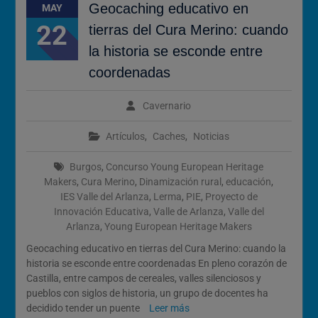
Geocaching educativo en
MAY
2026
Cómo Vivir la Magia del
22
tierras del Cura Merino: cuando
Próximo Eclipse Solar Total
la historia se esconde entre
del 12 de Agosto
coordenadas
Cavernario
Artículos
,
Caches
,
Noticias
Burgos
,
Concurso Young European Heritage
Makers
,
Cura Merino
,
Dinamización rural
,
educación
,
IES Valle del Arlanza
,
Lerma
,
PIE
,
Proyecto de
Innovación Educativa
,
Valle de Arlanza
,
Valle del
Arlanza
,
Young European Heritage Makers
Geocaching educativo en tierras del Cura Merino: cuando la
historia se esconde entre coordenadas En pleno corazón de
Castilla, entre campos de cereales, valles silenciosos y
pueblos con siglos de historia, un grupo de docentes ha
decidido tender un puente
Leer más