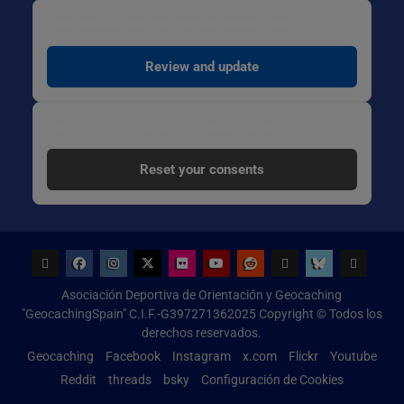
Para cambiar tus preferencias específicas:
Review and update
Para borrar tu decisión y empezar de cero:
Reset your consents
Geocaching
Facebook
Instagram
x.com
Flickr
Youtube
Reddit
threads
bsky
Configur
Asociación Deportiva de Orientación y Geocaching
de
"GeocachingSpain" C.I.F.-G397271362025 Copyright © Todos los
Cookies
derechos reservados.
Geocaching
Facebook
Instagram
x.com
Flickr
Youtube
Reddit
threads
bsky
Configuración de Cookies