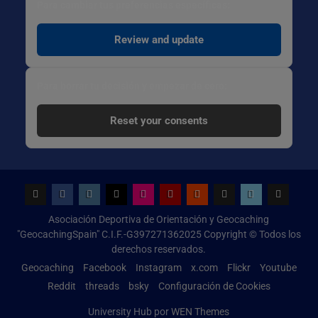
Para cambiar tus preferencias específicas:
Review and update
Para borrar tu decisión y empezar de cero:
Reset your consents
Geocaching
Facebook
Instagram
x.com
Flickr
Youtube
Reddit
threads
bsky
Configur
Asociación Deportiva de Orientación y Geocaching
de
"GeocachingSpain" C.I.F.-G397271362025 Copyright © Todos los
Cookies
derechos reservados.
Geocaching
Facebook
Instagram
x.com
Flickr
Youtube
Reddit
threads
bsky
Configuración de Cookies
University Hub por
WEN Themes