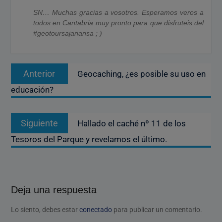
SN… Muchas gracias a vosotros. Esperamos veros a
todos en Cantabria muy pronto para que disfruteis del
#geotoursajanansa ; )
Navegación
Entrada
Anterior
Geocaching, ¿es posible su uso en
de
anterior:
educación?
entradas
Entrada
Siguiente
Hallado el caché nº 11 de los
siguiente:
Tesoros del Parque y revelamos el último.
Deja una respuesta
Lo siento, debes estar
conectado
para publicar un comentario.