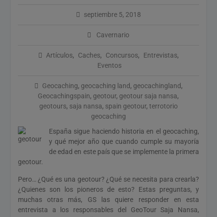
del 12 de Agosto
septiembre 5, 2018
¡Ya está aquí la nueva
colección de Tesoros:
Cavernario
Bingo 2026!
Artículos
,
Caches
,
Concursos
,
Entrevistas
,
Eventos
Geocaching
,
geocaching land
,
geocachingland
,
Geocachingspain
,
geotour
,
geotour saja nansa
,
geotours
,
saja nansa
,
spain geotour
,
terrotorio
geocaching
España sigue haciendo historia en el geocaching,
y qué mejor año que cuando cumple su mayoría
de edad en este país que se implemente la primera
geotour.
Pero… ¿Qué es una geotour? ¿Qué se necesita para crearla?
¿Quienes son los pioneros de esto? Estas preguntas, y
muchas otras más, GS las quiere responder en esta
entrevista a los responsables del GeoTour Saja Nansa,