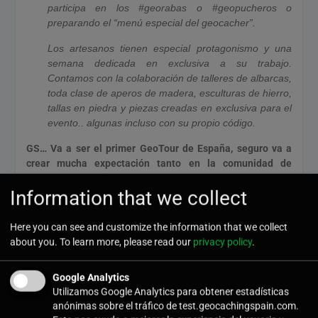
participa en los #georabas o #geopucheros o
preparando el “menú especial del geocacher”.
Los artesanos tienen especial protagonismo y una
semana dedicada en exclusiva a su trabajo.
Contamos con la colaboración de talleres de albarcas,
toda clase de aperos de madera, esculturas de hierro,
tallas en piedra y piezas creadas en exclusiva para el
evento.. algunas incluso con su propio código.
GS… Va a ser el primer GeoTour de España, seguro va a
crear mucha expectación tanto en la comunidad de
geocaching España como en la Comunidad Autónoma y el
Information that we collect
propio Saja Nansa. ¿La gente de la zona sabe de la movida
que se le viene encima? Y es más, ¿de alguna manera son
protagonistas en la historia del geotour?
Here you can see and customize the information that we collect
about you. To learn more, please read our
privacy policy
.
SN… Teníamos claro desde el principio
que había que involucrar a la gente
Google Analytics
local, que fueran parte activa del proyecto. El trabajo
Utilizamos Google Analytics para obtener estadísticas
de campo no ha sido únicamente esconder los
anónimas sobre el tráfico de test.geocachingspain.com.
contenedores, si no también hablar con la gente y