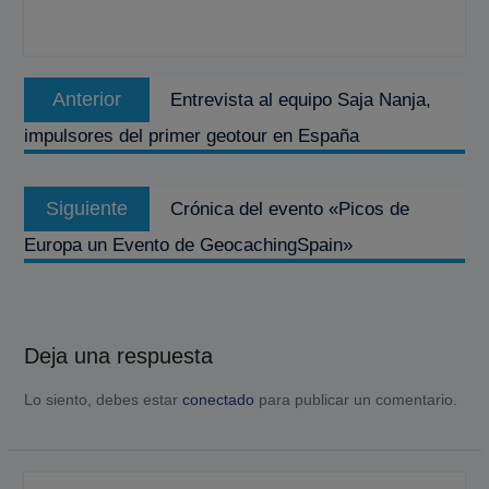
Navegación
Entrada
Anterior
Entrevista al equipo Saja Nanja,
de
anterior:
impulsores del primer geotour en España
entradas
Entrada
Siguiente
Crónica del evento «Picos de
siguiente:
Europa un Evento de GeocachingSpain»
Deja una respuesta
Lo siento, debes estar
conectado
para publicar un comentario.