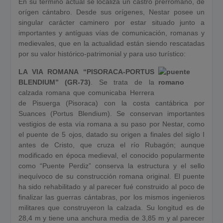
En su término actual se localiza un castro prerromano, de
orígen cántabro. Desde sus orígenes, Nestar posee un
singular carácter caminero por estar situado junto a
importantes y antíguas vías de comunicación, romanas y
medievales, que en la actualidad están siendo rescatadas
por su valor histórico-patrimonial y para uso turístico:
LA VIA ROMANA “PISORACA-PORTUS
BLENDIUM” (GR-73)
. Se trata de la
calzada romana que comunicaba Herrera
de Pisuerga (Pisoraca) con la costa cantábrica por
Suances (Portus Blendium). Se conservan importantes
vestigios de esta vía romana a su paso por Nestar, como
el puente de 5 ojos, datado su origen a finales del siglo I
antes de Cristo, que cruza el río Rubagón; aunque
modificado en época medieval, el conocido popularmente
como “Puente Perdiz” conserva la estructura y el sello
inequívoco de su construcción romana original. El puente
ha sido rehabilitado y al parecer fué construido al poco de
finalizar las guerras cántabras, por los mismos ingenieros
militares que construyeron la calzada. Su longitud es de
28,4 m y tiene una anchura media de 3,85 m y al parecer