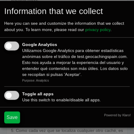
Information that we collect
2. Durante 12 semanas consecutivas, el equipo técnico del
Geoparque esconderá un “tesoro” en un caché
(contenedor) de los que se encuentran escondidos en el
Here you can see and customize the information that we collect
entorno de Aguilar de Campoo. El tesoro consiste en una
about you. To learn more, please read our
privacy policy
.
moneda conmemorativa y un vale canjeable por un lote de
regalos.
Google Analytics
Utilizamos Google Analytics para obtener estadísticas
3. Todos los viernes serán publicadas (en Diario Palentino,
anónimas sobre el tráfico de test.geocachingspain.com.
Radio Aguilar FM, web de GeocachingSpain y Facebook
Esto nos ayuda a mejorar la experiencia del usuario y
del Geoparque Las Loras) las coordenadas, una pista y el
entender qué contenidos son más útiles. Los datos solo
código del caché donde se encuentra escondido el tesoro.
se recopilan si pulsas 'Aceptar'.
Purpose: Analytics
4. El primer “geocacher” (jugador de geocaching) que
encuentre el tesoro deberá hacerse una foto en el lugar,
Toggle all apps
firmar en el libro de registro del caché y ponerse en
Use this switch to enable/disable all apps.
contacto con la dirección del Geoparque a través del
teléfono o la dirección de e-mail que figura en el vale
encontrado, para comunicar su hallazgo y concertar la
Powered by Klaro!
Save
entrega del lote de regalos.
5. Como cada vez que se localiza cualquier otro caché, es