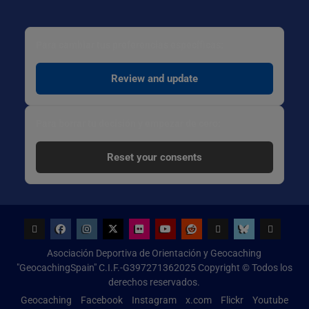
Para cambiar tus preferencias específicas:
Review and update
Para borrar tu decisión y empezar de cero:
Reset your consents
Geocaching
Facebook
Instagram
x.com
Flickr
Youtube
Reddit
threads
bsky
Configur
Asociación Deportiva de Orientación y Geocaching
de
"GeocachingSpain" C.I.F.-G397271362025 Copyright © Todos los
Cookies
derechos reservados.
Geocaching
Facebook
Instagram
x.com
Flickr
Youtube