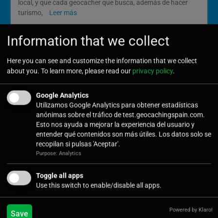
local, y que cada geocacher que busca, además de hacer
turismo,
Leer más
Information that we collect
Here you can see and customize the information that we collect
about you. To learn more, please read our
privacy policy
.
Google Analytics
Utilizamos Google Analytics para obtener estadísticas
Registro
anónimas sobre el tráfico de test.geocachingspain.com.
Esto nos ayuda a mejorar la experiencia del usuario y
Formulario para darse de alta en la página de
entender qué contenidos son más útiles. Los datos solo se
GeocachingSpain. Para ser autor solicitarlo a
recopilan si pulsas 'Aceptar'.
contacta@geocachingspain.com
Purpose: Analytics
Toggle all apps
Username
*
Use this switch to enable/disable all apps.
Powered by Klaro!
Save