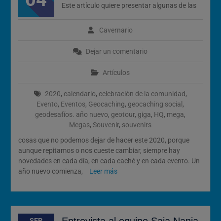
del 12 de Agosto
Este artículo quiere presentar algunas de las
¡Ya está aquí la nueva
colección de Tesoros:
Cavernario
Bingo 2026!
Dejar un comentario
Artículos
2020
,
calendario
,
celebración de la comunidad
,
Evento
,
Eventos
,
Geocaching
,
geocaching social
,
geodesafíos. año nuevo
,
geotour
,
giga
,
HQ
,
mega
,
Megas
,
Souvenir
,
souvenirs
cosas que no podemos dejar de hacer este 2020, porque
aunque repitamos o nos cueste cambiar, siempre hay
novedades en cada día, en cada caché y en cada evento. Un
año nuevo comienza,
Leer más
Entrevista al equipo Saja Nanja,
SEP