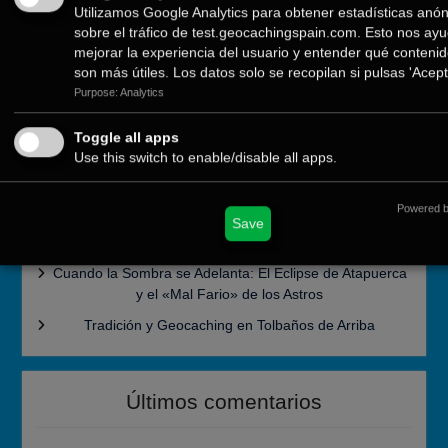
Utilizamos Google Analytics para obtener estadísticas anó
sobre el tráfico de test.geocachingspain.com. Esto nos ay
Últimas noticias
mejorar la experiencia del usuario y entender qué conteni
son más útiles. Los datos solo se recopilan si pulsas 'Acept
Purpose: Analytics
Cómo Vivir la Magia del Próximo Eclipse Solar Total del
12 de Agosto
Toggle all apps
¡Ya está aquí la nueva colección de Tesoros: Bingo
Use this switch to enable/disable all apps.
2026!
Descubre la belleza de Isla (Cantabria) a través de sus
Powered b
tesoros: Un recorrido inolvidable entre marismas y
Save
acantilados
Cuando la Sombra se Adelanta: El Eclipse de Atapuerca
y el «Mal Fario» de los Astros
Tradición y Geocaching en Tolbaños de Arriba
Últimos comentarios