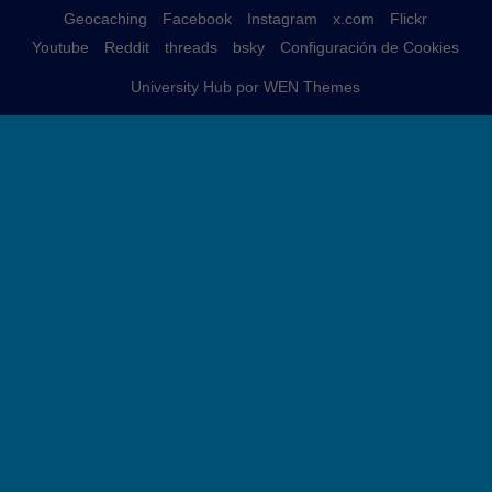
Geocaching
Facebook
Instagram
x.com
Flickr
Youtube
Reddit
threads
bsky
Configuración de Cookies
University Hub por
WEN Themes