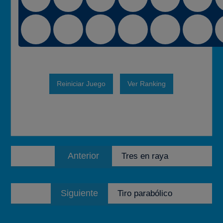
Reiniciar Juego
Ver Ranking
Navegación
Entrada
Anterior
Tres en raya
de
anterior:
entradas
Entrada
Siguiente
Tiro parabólico
siguiente: