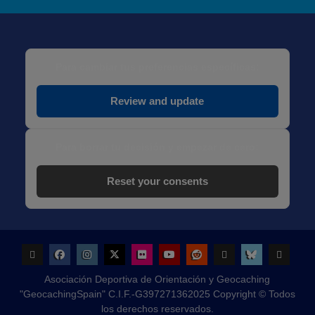
Para cambiar tus preferencias específicas:
Review and update
Para borrar tu decisión y empezar de cero:
Reset your consents
Geocaching
Facebook
Instagram
x.com
Flickr
Youtube
Reddit
threads
bsky
Configu
Asociación Deportiva de Orientación y Geocaching
de
"GeocachingSpain" C.I.F.-G397271362025 Copyright © Todos
Cookies
los derechos reservados.