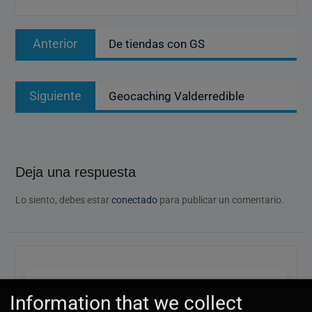
Navegación
Entrada
Anterior
De tiendas con GS
de
anterior:
entradas
Entrada
Siguiente
Geocaching Valderredible
siguiente:
Deja una respuesta
Lo siento, debes estar
conectado
para publicar un comentario.
Information that we collect