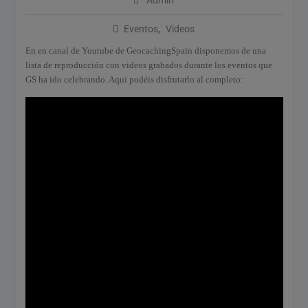
Admin
Calendario de Eventos
Geocaching 2026
Eventos
,
Videos
Evento del 1 de mayo de
En en canal de Youtube de GeocachingSpain disponemos de una
2026
lista de reproducción con videos grabados durante los eventos que
GS ha ido celebrando. Aqui podéis disfrutarlo al completo: