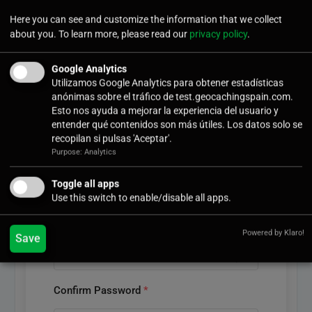
Registro
Here you can see and customize the information that we collect
Formulario para darse de alta en la página de
about you. To learn more, please read our
privacy policy
.
GeocachingSpain. Para ser autor solicitarlo a
contacta@geocachingspain.com
Google Analytics
Utilizamos Google Analytics para obtener estadísticas
Username
*
anónimas sobre el tráfico de test.geocachingspain.com.
Esto nos ayuda a mejorar la experiencia del usuario y
entender qué contenidos son más útiles. Los datos solo se
recopilan si pulsas 'Aceptar'.
Purpose: Analytics
User Email
*
Toggle all apps
Use this switch to enable/disable all apps.
User Password
*
Powered by Klaro!
Save
Confirm Password
*