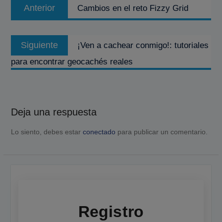
Entrada
Anterior
Cambios en el reto Fizzy Grid
de
anterior:
entradas
Entrada
Siguiente
¡Ven a cachear conmigo!: tutoriales
siguiente:
para encontrar geocachés reales
Deja una respuesta
Lo siento, debes estar
conectado
para publicar un comentario.
Registro