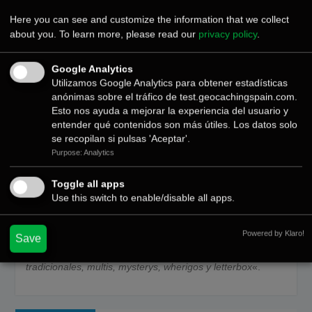
Here you can see and customize the information that we collect
about you. To learn more, please read our
privacy policy
.
Google Analytics
Utilizamos Google Analytics para obtener estadísticas
anónimas sobre el tráfico de test.geocachingspain.com.
Esto nos ayuda a mejorar la experiencia del usuario y
entender qué contenidos son más útiles. Los datos solo
se recopilan si pulsas 'Aceptar'.
Purpose: Analytics
Si cumplimos esta popuesta mensual de HQ, tenemos
Toggle all apps
chupado cumplir uno de los
geodesafíos anuales
.
Use this switch to enable/disable all apps.
Esconder 10 cachés con contenedor físico
. «
A lo largo
de todo el año, has de esconder 10 cachés. Eso sí,
Powered by Klaro!
queremos que tengan contenedor, con lo que no cuentan
Save
los labs, virtuals, eventos, etc. Solo cuentan los cachés
tradicionales, multis, mysterys, wherigos y letterbox
«.
Navegación