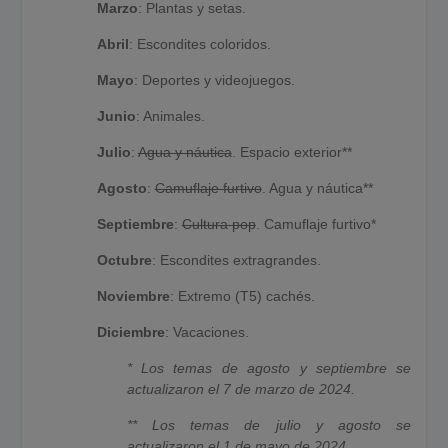
Marzo
: Plantas y setas.
Abril
: Escondites coloridos.
Mayo
: Deportes y videojuegos.
Junio
: Animales.
Julio
:
Agua y náutica
. Espacio exterior**
Agosto
:
Camuflaje furtivo
. Agua y náutica**
Septiembre
:
Cultura pop
. Camuflaje furtivo*
Octubre
: Escondites extragrandes.
Noviembre
: Extremo (T5) cachés.
Diciembre
: Vacaciones.
* Los temas de agosto y septiembre se
actualizaron el 7 de marzo de 2024.
** Los temas de julio y agosto se
actualizaron el 1 de mayo de 2024.