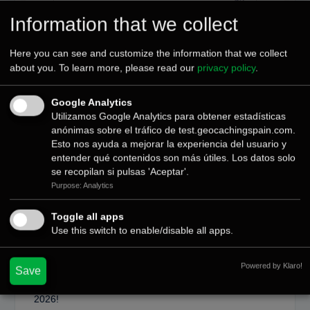
Information that we collect
Confirm Password
*
Here you can see and customize the information that we collect
about you. To learn more, please read our
privacy policy
.
Google Analytics
Submit
Utilizamos Google Analytics para obtener estadísticas
anónimas sobre el tráfico de test.geocachingspain.com.
Esto nos ayuda a mejorar la experiencia del usuario y
entender qué contenidos son más útiles. Los datos solo
se recopilan si pulsas 'Aceptar'.
Purpose: Analytics
Últimas noticias
Toggle all apps
Use this switch to enable/disable all apps.
Cómo Vivir la Magia del Próximo Eclipse Solar Total del
12 de Agosto
Powered by Klaro!
Save
¡Ya está aquí la nueva colección de Tesoros: Bingo
2026!