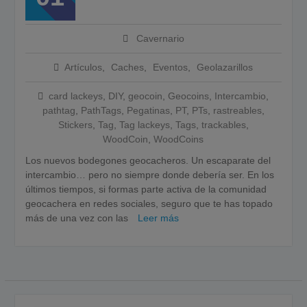
2026
Cómo Vivir la Magia del
Próximo Eclipse Solar Total
Cavernario
del 12 de Agosto
Artículos
,
Caches
,
Eventos
,
Geolazarillos
card lackeys
,
DIY
,
geocoin
,
Geocoins
,
Intercambio
,
pathtag
,
PathTags
,
Pegatinas
,
PT
,
PTs
,
rastreables
,
Stickers
,
Tag
,
Tag lackeys
,
Tags
,
trackables
,
WoodCoin
,
WoodCoins
Los nuevos bodegones geocacheros. Un escaparate del
intercambio… pero no siempre donde debería ser. En los
últimos tiempos, si formas parte activa de la comunidad
geocachera en redes sociales, seguro que te has topado
más de una vez con las
Leer más