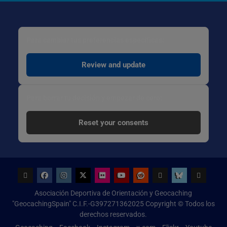
Para cambiar tus preferencias específicas:
Review and update
Para borrar tu decisión y empezar de cero:
Reset your consents
Geocaching
Facebook
Instagram
x.com
Flickr
Youtube
Reddit
threads
bsky
Configur
Asociación Deportiva de Orientación y Geocaching
de
"GeocachingSpain" C.I.F.-G397271362025 Copyright © Todos los
Cookies
derechos reservados.