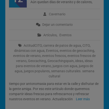
Aún quedan días de veranito y de calores,
2026
Cómo Vivir la Magia del
Próximo Eclipse Solar Total
Cavernario
del 12 de Agosto
Dejar un comentario
Artículos
,
Eventos
ActitudCITO
,
carrera de patos de agua
,
CITO
,
dinámicas con agua
,
Eventos
,
eventos de geocaching
,
eventos de verano
,
eventos frescos
,
eventos frescos de
verano
,
Geocaching
,
Geocachingspain
,
ideas
,
ideas
para eventos de verano
,
juegos con agua
,
juegos de
agua
,
juegos populares
,
semanas culturales. semana
cultural
tiempo por antonomasia para estar en la calle y disfrutar de
la gente amiga. Por eso este artículo donde queremos
compartir ideas frescas para refrescarnos y refrescar
nuestros eventos en verano. Actualización
Leer más