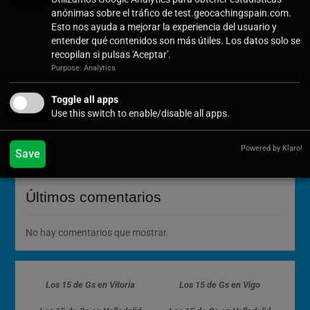
Cómo Vivir la Magia del Próximo Eclipse Solar Total del 12
anónimas sobre el tráfico de test.geocachingspain.com.
de Agosto
Esto nos ayuda a mejorar la experiencia del usuario y
¡Ya está aquí la nueva colección de Tesoros: Bingo 2026!
entender qué contenidos son más útiles. Los datos solo se
recopilan si pulsas 'Aceptar'.
Descubre la belleza de Isla (Cantabria) a través de sus
Purpose: Analytics
tesoros: Un recorrido inolvidable entre marismas y
acantilados
Toggle all apps
Cuando la Sombra se Adelanta: El Eclipse de Atapuerca y
Use this switch to enable/disable all apps.
el «Mal Fario» de los Astros
Tradición y Geocaching en Tolbaños de Arriba
Powered by Klaro!
Save
Últimos comentarios
No hay comentarios que mostrar.
Los 15 de Gs en Vitoria
Los 15 de Gs en Vigo