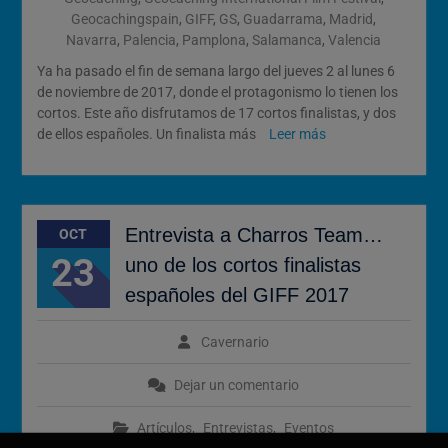
Geocachingspain
,
GIFF
,
GS
,
Guadarrama
,
Madrid
,
Navarra
,
Palencia
,
Pamplona
,
Salamanca
,
Valencia
Ya ha pasado el fin de semana largo del jueves 2 al lunes 6
de noviembre de 2017, donde el protagonismo lo tienen los
cortos. Este año disfrutamos de 17 cortos finalistas, y dos
de ellos españoles. Un finalista más
Leer más
Entrevista a Charros Team…
OCT
23
uno de los cortos finalistas
españoles del GIFF 2017
Cavernario
Dejar un comentario
Artículos
,
Entrevistas
,
Eventos