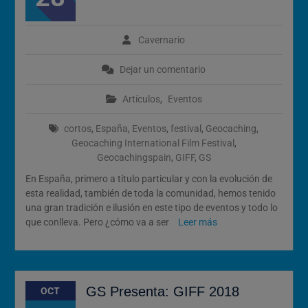
2026
Cómo Vivir la Magia del
Próximo Eclipse Solar Total
Cavernario
del 12 de Agosto
Dejar un comentario
Artículos
,
Eventos
cortos
,
España
,
Eventos
,
festival
,
Geocaching
,
Geocaching International Film Festival
,
Geocachingspain
,
GIFF
,
GS
En España, primero a título particular y con la evolución de
esta realidad, también de toda la comunidad, hemos tenido
una gran tradición e ilusión en este tipo de eventos y todo lo
que conlleva. Pero ¿cómo va a ser
Leer más
GS Presenta: GIFF 2018
OCT