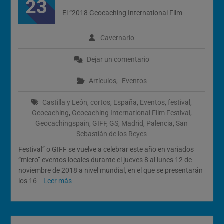
23
El “2018 Geocaching International Film
Cavernario
Dejar un comentario
Artículos
,
Eventos
Castilla y León
,
cortos
,
España
,
Eventos
,
festival
,
Geocaching
,
Geocaching International Film Festival
,
Geocachingspain
,
GIFF
,
GS
,
Madrid
,
Palencia
,
San
Sebastián de los Reyes
Festival” o GIFF se vuelve a celebrar este año en variados
“micro” eventos locales durante el jueves 8 al lunes 12 de
noviembre de 2018 a nivel mundial, en el que se presentarán
los 16
Leer más