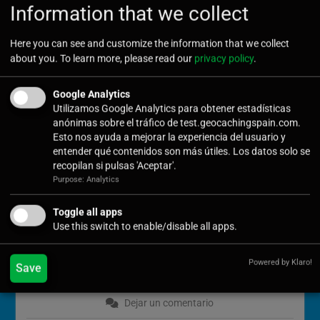
Information that we collect
Castilla y León
,
Charros Team
,
cortos
,
España
,
Eventos
,
festival
,
Geocaching
,
Geocaching International
Here you can see and customize the information that we collect
Film Festival
,
Geocachingspain
,
GIFF
,
grabación de
about you. To learn more, please read our
privacy policy
.
cortos
,
GS
,
material extra
,
Salamanca
Este año celebramos la V edición de los GIFF, y es la III donde
Google Analytics
el pase se hace en eventos locales. Y sigue habiendo
Utilizamos Google Analytics para obtener estadísticas
novedades y sorpresas, como que este año son dos los
anónimas sobre el tráfico de test.geocachingspain.com.
finalistas españoles que han entrado en
Leer más
Esto nos ayuda a mejorar la experiencia del usuario y
entender qué contenidos son más útiles. Los datos solo se
recopilan si pulsas 'Aceptar'.
Purpose: Analytics
Alboraya, sede GIFF y ciudad
SEP
Toggle all apps
18
abierta al geocaching
Use this switch to enable/disable all apps.
Powered by Klaro!
Save
Cavernario
Dejar un comentario