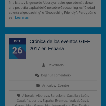
finalistas, y la gente de Alboraya repite, que además de ser
una pequeña capital del Cine sobre Geocaching, es “Ciudad
abierta al geocaching” o “Geocaching Friendly”. Pero ¿cómo
se
Leer más
Crónica de los eventos GIFF
OCT
26
2017 en España
Cavernario
Dejar un comentario
Artículos
,
Eventos
Alboraia
,
Alboraya
,
Barcelona
,
Castilla y León
,
Cataluña
,
cortos
,
España
,
Eventos
,
festival
,
Gavà
,
Geocaching
,
Geocaching International Film Festival
,