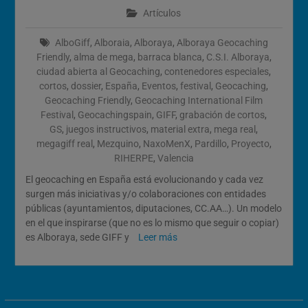
Artículos
AlboGiff
,
Alboraia
,
Alboraya
,
Alboraya Geocaching
Friendly
,
alma de mega
,
barraca blanca
,
C.S.I. Alboraya
,
ciudad abierta al Geocaching
,
contenedores especiales
,
cortos
,
dossier
,
España
,
Eventos
,
festival
,
Geocaching
,
Geocaching Friendly
,
Geocaching International Film
Festival
,
Geocachingspain
,
GIFF
,
grabación de cortos
,
GS
,
juegos instructivos
,
material extra
,
mega real
,
megagiff real
,
Mezquino
,
NaxoMenX
,
Pardillo
,
Proyecto
,
RIHERPE
,
Valencia
El geocaching en España está evolucionando y cada vez
surgen más iniciativas y/o colaboraciones con entidades
públicas (ayuntamientos, diputaciones, CC.AA…). Un modelo
en el que inspirarse (que no es lo mismo que seguir o copiar)
es Alboraya, sede GIFF y
Leer más