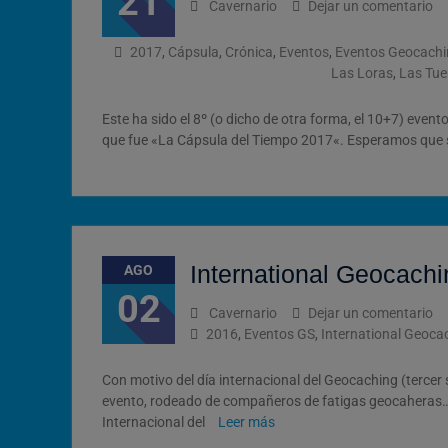
21
Cavernario
Dejar un comentario
2017
,
Cápsula
,
Crónica
,
Eventos
,
Eventos Geocachi
Las Loras
,
Las Tue
Este ha sido el 8º (o dicho de otra forma, el 10+7) even
que fue «La Cápsula del Tiempo 2017«. Esperamos que s
International Geocach
AGO
02
Cavernario
Dejar un comentario
2016
,
Eventos GS
,
International Geoca
Con motivo del día internacional del Geocaching (terce
evento, rodeado de compañeros de fatigas geocaheras…
Internacional del
Leer más