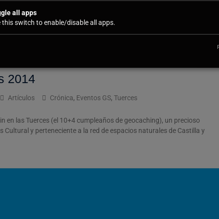
es, un precioso lugar de la Montaña Palentina, declarado lugar de
gle all apps
urales de Castilla y León. Y es que aunque este día
Leer más
 this switch to enable/disable all apps.
s 2014
Artículos
Crónica
,
Eventos GS
,
Tuerces
in en las Tuerces (el 10+4 cumpleaños de geocaching), un precioso
 Cultural y perteneciente a la red de espacios naturales de Castilla y