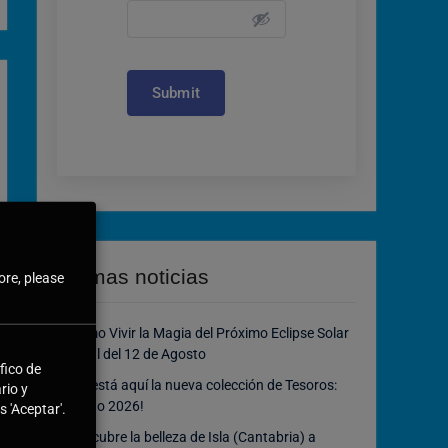
Submit
Últimas noticias
ore, please
Cómo Vivir la Magia del Próximo Eclipse Solar
Total del 12 de Agosto
fico de
¡Ya está aquí la nueva colección de Tesoros:
rio y
Bingo 2026!
 'Aceptar'.
Descubre la belleza de Isla (Cantabria) a