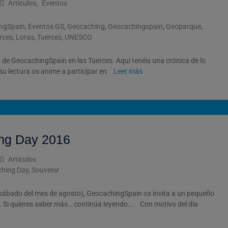
Artículos
,
Eventos
ngSpain
,
Eventos GS
,
Geocaching
,
Geocachingspain
,
Geoparque
,
rces
,
Loras
,
Tuerces
,
UNESCO
to de GeocachingSpain en las Tuerces. Aquí tenéis una crónica de lo
u lectura os anime a participar en
Leer más
ing Day 2016
Artículos
ching Day
,
Souvenir
r sábado del mes de agosto), GeocachingSpain os invita a un pequeño
 Si quieres saber más… continúa leyendo… Con motivo del día