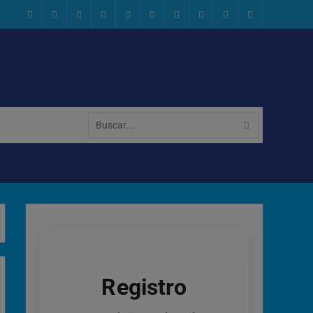
Geocaching
Facebook
Instagram
x.com
Flickr
Youtube
Reddit
threads
bsky
Configuración
de
Cookies
Buscar:
Registro