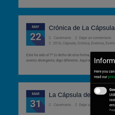
Crónica de La Cápsula
MAY
22
Cavernario
Dejar un comentario
2016
,
Cápsula
,
Crónica
,
Eventos
,
Event
Este ha sido el 7º (o dicho de otra forma, el 10+6) even
Inform
evento divergente, digo diferente. Aquí tenéis una cróni
Here you can 
read our
priv
Goo
La Cápsula del tiempo
MAR
Uti
tes
31
Cavernario
Dejar un comentario
ent
Purp