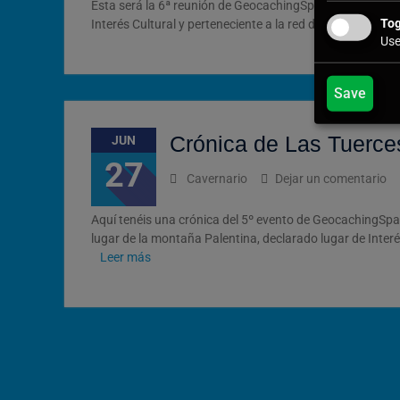
Esta será la 6ª reunión de GeocachingSpain en las Tuerc
Tog
Interés Cultural y perteneciente a la red de espacios nat
Use
Save
Crónica de Las Tuerce
JUN
27
Cavernario
Dejar un comentario
Aquí tenéis una crónica del 5º evento de GeocachingSpa
lugar de la montaña Palentina, declarado lugar de Interés
Leer más