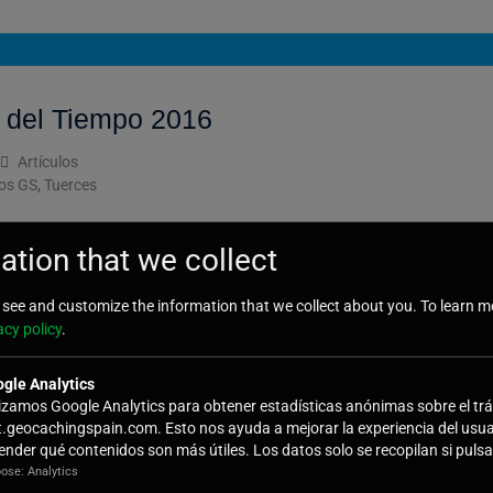
 del Tiempo 2016
Artículos
os GS
,
Tuerces
to de GeocachingSpain en las Tuerces, y se puede decir que ha sido un
ation that we collect
ca de lo que fue «La Cápsula
Leer más
see and customize the information that we collect about you. To learn m
acy policy
.
gle Analytics
 2015
lizamos Google Analytics para obtener estadísticas anónimas sobre el trá
t.geocachingspain.com. Esto nos ayuda a mejorar la experiencia del usua
Artículos
Eventos GS
,
Tuerces
ender qué contenidos son más útiles. Los datos solo se recopilan si pulsas
ose: Analytics