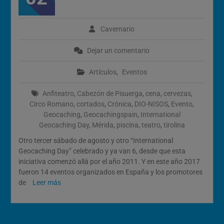
Calendario de Eventos
Geocaching 2026
Evento del 1 de mayo de
Cavernario
2026
Dejar un comentario
Artículos
,
Eventos
Anfiteatro
,
Cabezón de Pisuerga
,
cena
,
cervezas
,
Circo Romano
,
cortados
,
Crónica
,
DIO-NISOS
,
Evento
,
Geocaching
,
Geocachingspain
,
International
Geocaching Day
,
Mérida
,
piscina
,
teatro
,
tirolina
Otro tercer sábado de agosto y otro “International
Geocaching Day” celebrado y ya van 6, desde que esta
iniciativa comenzó allá por el año 2011. Y en este año 2017
fueron 14 eventos organizados en España y los promotores
de
Leer más