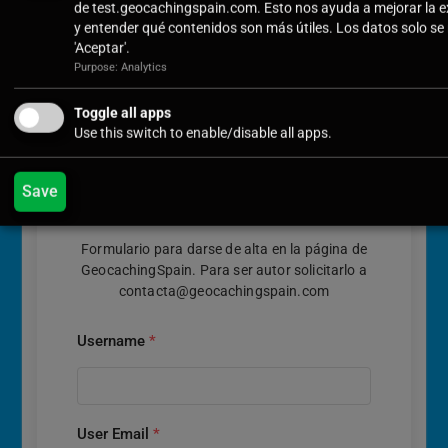
Deja una respuesta
de test.geocachingspain.com. Esto nos ayuda a mejorar la ex
y entender qué contenidos son más útiles. Los datos solo se 
Lo siento, debes estar
conectado
para publicar un comentario.
'Aceptar'.
Purpose: Analytics
Toggle all apps
Use this switch to enable/disable all apps.
Save
Registro
Formulario para darse de alta en la página de
GeocachingSpain. Para ser autor solicitarlo a
contacta@geocachingspain.com
Username
*
User Email
*