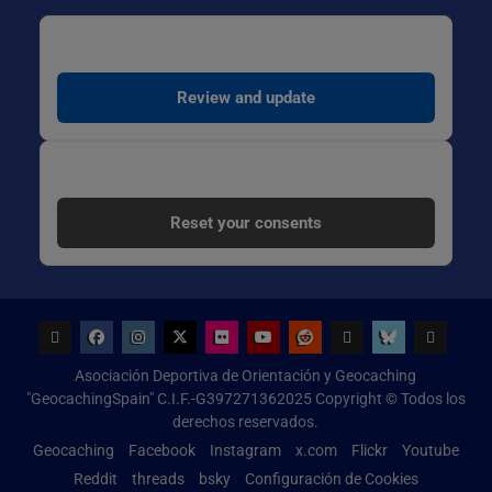
Para cambiar tus preferencias específicas:
Review and update
Para borrar tu decisión y empezar de cero:
Reset your consents
Geocaching
Facebook
Instagram
x.com
Flickr
Youtube
Reddit
threads
bsky
Configur
Asociación Deportiva de Orientación y Geocaching
de
"GeocachingSpain" C.I.F.-G397271362025 Copyright © Todos los
Cookies
derechos reservados.
Geocaching
Facebook
Instagram
x.com
Flickr
Youtube
Reddit
threads
bsky
Configuración de Cookies