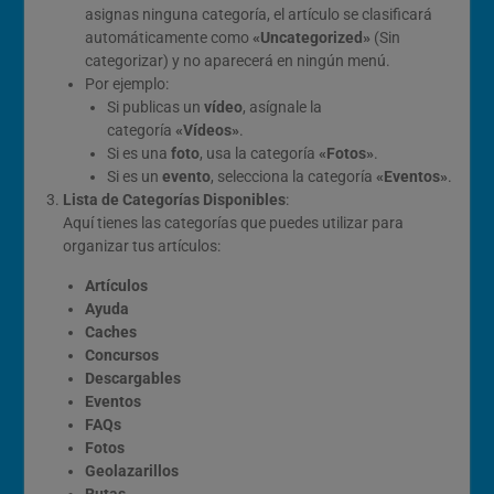
asignas ninguna categoría, el artículo se clasificará
automáticamente como
«Uncategorized»
(Sin
categorizar) y no aparecerá en ningún menú.
Por ejemplo:
Si publicas un
vídeo
, asígnale la
categoría
«Vídeos»
.
Si es una
foto
, usa la categoría
«Fotos»
.
Si es un
evento
, selecciona la categoría
«Eventos»
.
Lista de Categorías Disponibles
:
Aquí tienes las categorías que puedes utilizar para
organizar tus artículos:
Artículos
Ayuda
Caches
Concursos
Descargables
Eventos
FAQs
Fotos
Geolazarillos
Rutas