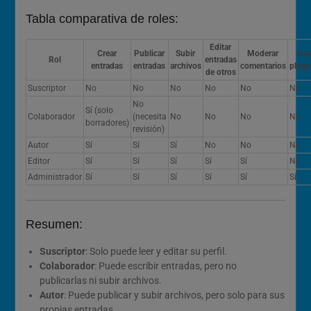
Tabla comparativa de roles:
Editar
Crear
Publicar
Subir
Moderar
Ges
Rol
entradas
entradas
entradas
archivos
comentarios
plugi
de otros
Suscriptor
No
No
No
No
No
No
No
Sí (solo
Colaborador
(necesita
No
No
No
No
borradores)
revisión)
Autor
Sí
Sí
Sí
No
No
No
Editor
Sí
Sí
Sí
Sí
Sí
No
Administrador
Sí
Sí
Sí
Sí
Sí
Sí
Resumen:
Suscriptor
: Solo puede leer y editar su perfil.
Colaborador
: Puede escribir entradas, pero no
publicarlas ni subir archivos.
Autor
: Puede publicar y subir archivos, pero solo para sus
propias entradas.