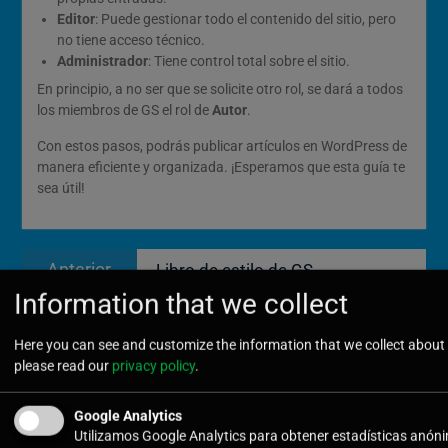
Editor
: Puede gestionar todo el contenido del sitio, pero
no tiene acceso técnico.
Administrador
: Tiene control total sobre el sitio.
En principio, a no ser que se solicite otro rol, se dará a todos
los miembros de GS el rol de
Autor
.
Con estos pasos, podrás publicar artículos en WordPress de
manera eficiente y organizada. ¡Esperamos que esta guía te
sea útil!
Navegación
Entrada
Anterior
Libro de estilo de GS
de
anterior:
Information that we collect
entradas
Entrada
Siguiente
Bolas 01
Here you can see and customize the information that we collect about 
siguiente:
please read our
privacy policy
.
Google Analytics
Utilizamos Google Analytics para obtener estadísticas anóni