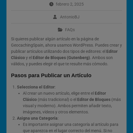
2026
febrero 2, 2025
Cómo Vivir la Magia del
Próximo Eclipse Solar Total
AntonioBJ
del 12 de Agosto
FAQs
Si quieres publicar algún artículo en la página de
GeocachingSpain, ahora usamos WordPress. Puedes crear y
publicar artículos utilizando dos tipos de editores: el
Editor
Clásico
y el
Editor de Bloques (Gutenberg)
. Ambos son
válidos, y puedes elegir el que te resulte más cómodo.
Pasos para Publicar un Artículo
Selecciona el Editor
:
Al crear un nuevo artículo, elige entre el
Editor
Clásico
(más tradicional) o el
Editor de Bloques
(más
visual y moderno). Ambos permiten añadir texto,
imágenes, vídeos y otros elementos.
Asigna una Categoría
:
Es importante asignar una categoría al artículo para
que aparezca en el lugar correcto del menú. Si no