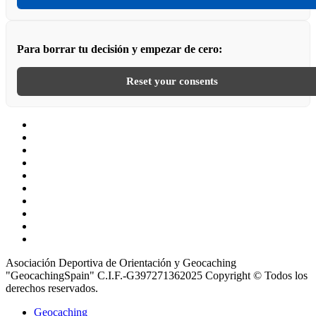
Para borrar tu decisión y empezar de cero:
Reset your consents
Geocaching
Facebook
Instagram
x.com
Flickr
Youtube
Reddit
threads
bsky
Configuración
de
Asociación Deportiva de Orientación y Geocaching
Cookies
"GeocachingSpain" C.I.F.-G397271362025 Copyright © Todos los
derechos reservados.
Geocaching