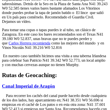
sabrosísimas. Detrás de la Seo en la Plaza de Santa Ana N41 39.243
W0 52.585 tienes varios bares bastante afamados Los Vitorinos
donde puedes probar la tapa de jamón batido o El lince que salió
en Un país para comérselo. Recomendado el Guardia Civil.
Dejamos un vídeo.
Para tomar una copas o tapas puedes ir al tubo, un clásico de
Zaragoza. En este caso los bares recomendados son el Texas N41
39.180 W0 52.837, unas bravas que no te puedes perder y
que
Carlos Herrera recomienda
como las mejores del mundo y en
Vinos Nicolás N41 39.216 W0 52.816
En nuestro caso también hicimos una visita a una taberna Irlandesa
para celebrar San Patricio N41 39.342 W0 52.773, un local amplio
y con muchas cervezas aunque no tienen Murphy.
Rutas de Geocaching:
Canal Imperial de Aragón
Para recorrer los cachés del canal puede hacerlo desde cualquiera
de los dos lados, hay aparcamiento en; N41 38.351 W0 56.696 si
empiezas en el caché de Los patos o en esta otra zona: N41 37.601
W0 52.413 si empiezas por Santa Ana. Recomendamos hacerlo con