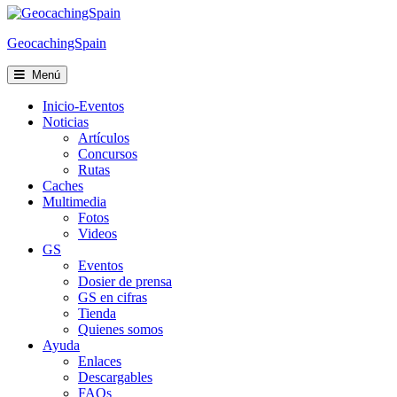
Cookies
GeocachingSpain
Menú
Inicio-Eventos
Noticias
Artículos
Concursos
Rutas
Caches
Multimedia
Fotos
Videos
GS
Eventos
Dosier de prensa
GS en cifras
Tienda
Quienes somos
Ayuda
Enlaces
Descargables
FAQs