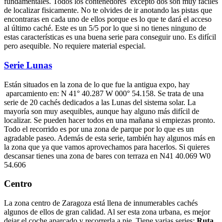
fundamentales. Todos los contenedores excepto dos son muy fáciles
de localizar fisicamente. No te olvides de ir anotando las pistas que
encontraras en cada uno de ellos porque es lo que te dará el acceso
al último caché. Este es un 5/5 por lo que si no tienes ninguno de
estas características es una buena serie para conseguir uno. Es difícil
pero asequible. No requiere material especial.
Serie Lunas
Están situados en la zona de lo que fue la antigua expo, hay
aparcamiento en: N 41° 40.287 W 000° 54.158. Se trata de una
serie de 20 cachés dedicados a las Lunas del sistema solar. La
mayoría son muy asequibles, aunque hay alguno más difícil de
localizar. Se pueden hacer todos en una mañana si empiezas pronto.
Todo el recorrido es por una zona de parque por lo que es un
agradable paseo. Además de esta serie, también hay algunos más en
la zona que ya que vamos aprovechamos para hacerlos. Si quieres
descansar tienes una zona de bares con terraza en N41 40.069 W0
54.606
Centro
La zona centro de Zaragoza está llena de innumerables cachés
algunos de ellos de gran calidad. Al ser esta zona urbana, es mejor
dejar el coche aparcado y recorrerla a pie. Tiene varias series:
Ruta