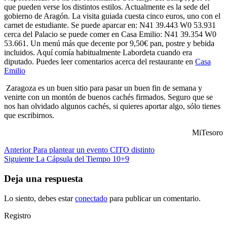
que pueden verse los distintos estilos. Actualmente es la sede del
gobierno de Aragón. La visita guiada cuesta cinco euros, uno con el
carnet de estudiante. Se puede aparcar en: N41 39.443 W0 53.931
cerca del Palacio se puede comer en Casa Emilio: N41 39.354 W0
53.661. Un menú más que decente por 9,50€ pan, postre y bebida
incluidos. Aquí comía habitualmente Labordeta cuando era
diputado. Puedes leer comentarios acerca del restaurante en
Casa
Emilio
Zaragoza es un buen sitio para pasar un buen fin de semana y
venirte con un montón de buenos cachés firmados. Seguro que se
nos han olvidado algunos cachés, si quieres aportar algo, sólo tienes
que escribirnos.
MiTesoro
Navegación
Entrada
Anterior
Para plantear un evento CITO distinto
anterior:
Entrada
Siguiente
La Cápsula del Tiempo 10+9
de
siguiente:
entradas
Deja una respuesta
Lo siento, debes estar
conectado
para publicar un comentario.
Registro