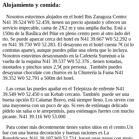
Alojamiento y comida:
Nosotros estuvimos alojados en el hotel Ibis Zaragoza Centro:
N41 39.524 W0 52.459, tienen un precio ajustado y ofrecen un
servicio impecable, cama de 2X2 m y una amplia ducha. Está a
150m de la Basílica del Pilar en pleno centro pero al otro lado del
rio. Se puede aparcar cerca del hotel en N41 39.667 W0 52.292 o
en N41 39.750 W0 52.283. El desayuno en el hotel cuesta 7€ (si lo
contratas aparte), aunque puedes pillar una oferta que lo incluya.
Nosotros estuvimos desayunando en la Cafetería Summun a la
vuelta de la esquina N41 39.537 W0 52.376 , tienen tostadas,
montados y pinchos unos 2,5€ por persona. .También puedes
desayunar chocolate con churros en la Churrería la Fama N41
39.352 W0 52.791 a 500m del hotel.
Las cenas las puedes apañar en el Telepizza de enfrente N41
39.549 W0 52.450 o un Kebab cercano. También puede ser una
buena opción El Calamar Bravo, está siempre lleno. Los sirven con
una mayonesa con un poco de ajo. Si eres de estómago delicado
pídelo sin salsa o te arrepentirás, para estómagos fuertes con mucho
picante. N41 39.116 W0 53.000
Para comer más decentemente tienes varios sitios en el centro.Un
bar con una buena decoración y buenas raciones es La
Republicana: N41 39.197 W0 52.724, hacen unas papas con mojo