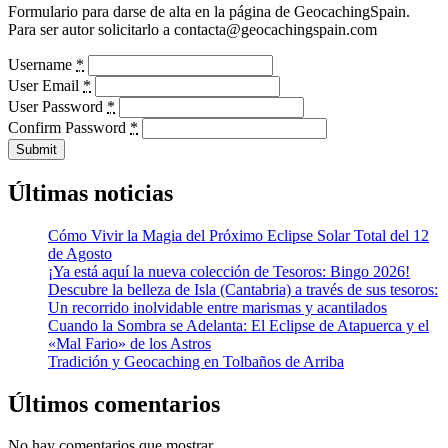
Formulario para darse de alta en la página de GeocachingSpain.
Para ser autor solicitarlo a contacta@geocachingspain.com
Username
*
User Email
*
User Password
*
Confirm Password
*
Submit
Últimas noticias
Cómo Vivir la Magia del Próximo Eclipse Solar Total del 12
de Agosto
¡Ya está aquí la nueva colección de Tesoros: Bingo 2026!
Descubre la belleza de Isla (Cantabria) a través de sus tesoros:
Un recorrido inolvidable entre marismas y acantilados
Cuando la Sombra se Adelanta: El Eclipse de Atapuerca y el
«Mal Fario» de los Astros
Tradición y Geocaching en Tolbaños de Arriba
Últimos comentarios
No hay comentarios que mostrar.