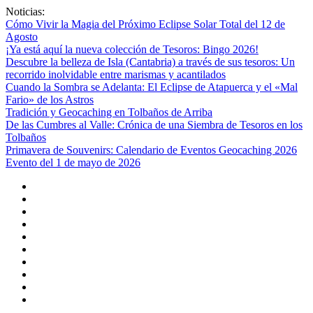
Saltar
Noticias:
al
Cómo Vivir la Magia del Próximo Eclipse Solar Total del 12 de
contenido
Agosto
¡Ya está aquí la nueva colección de Tesoros: Bingo 2026!
Descubre la belleza de Isla (Cantabria) a través de sus tesoros: Un
recorrido inolvidable entre marismas y acantilados
Cuando la Sombra se Adelanta: El Eclipse de Atapuerca y el «Mal
Fario» de los Astros
Tradición y Geocaching en Tolbaños de Arriba
De las Cumbres al Valle: Crónica de una Siembra de Tesoros en los
Tolbaños
Primavera de Souvenirs: Calendario de Eventos Geocaching 2026
Evento del 1 de mayo de 2026
Geocaching
Facebook
Instagram
x.com
Flickr
Youtube
Reddit
threads
bsky
Configuración
de