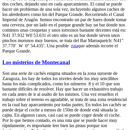
dos coches, dejando uno en cada aparcamiento. El canal se puede
hacer sin problemas de una sola vez, incluyendo algunos caches de
los alrededores como los del Parque Grande. Recorriendo el Canal
Imperial de Aragón hemos encontrado un par de bares donde tomar
una cerveza, por un lado en el parque grande hay un bar donde nos
comimos unas croquetas y unos torreznos bastante decentes está en:
N41 37.932 W0 53.631 el otro sitio es un bar donde sirven unos
pinchos morunos muy buenos, se trata del Bar
Marraquetch: N41°
37.770′ W 0° 54.435′. Una posible
ruta
que además recorre el
Parque Grande.
Los misterios de Montecanal
Son una serie de cachés enigma situados en la zona suroeste de
Zaragoza, los hay de todos los niveles desde los muy sencillitos
hasta los más complicados, como los números 8 y el 10 que son
bastante difíciles de resolver. Hay que hacer un exhaustivo trabajo
en cada antes de ir al asalto de los mismos. Una vez resueltos el
trabajo sobre el terreno es agradable, se trata de una zona residencial
en la cual hay aparcamiento por todas partes. En todos los cachés se
puede dejar el coche a menos de 150m de donde está situada la
cajita. En algunos casos, casi casi se puede coger desde el coche.
Por lo que hemos contado, es una ruta que se puede hacer muy
rápidamente, es importante leer bien las pistas porque son