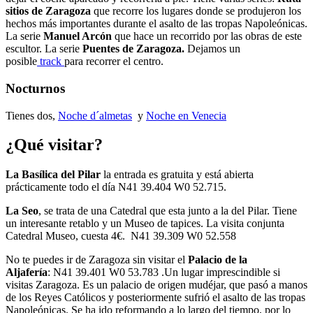
sitios de Zaragoza
que recorre los lugares donde se produjeron los
hechos más importantes durante el asalto de las tropas Napoleónicas.
La serie
Manuel Arcón
que hace un recorrido por las obras de este
escultor. La serie
Puentes de Zaragoza.
Dejamos un
posible
track
para recorrer el centro.
Nocturnos
Tienes dos,
Noche d´almetas
y
Noche en Venecia
¿Qué visitar?
La Basílica del Pilar
la entrada es gratuita y está abierta
prácticamente todo el día N41 39.404 W0 52.715.
La Seo
, se trata de una Catedral que esta junto a la del Pilar. Tiene
un interesante retablo y un Museo de tapices. La visita conjunta
Catedral Museo, cuesta 4€. N41 39.309 W0 52.558
No te puedes ir de Zaragoza sin visitar el
Palacio de la
Aljafería
: N41 39.401 W0 53.783 .Un lugar imprescindible si
visitas Zaragoza. Es un palacio de origen mudéjar, que pasó a manos
de los Reyes Católicos y posteriormente sufrió el asalto de las tropas
Napoleónicas. Se ha ido reformando a lo largo del tiempo, por lo