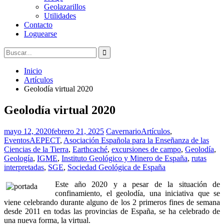
Geolazarillos
Utilidades
Contacto
Loguearse
Buscar:
Inicio
Artículos
Geolodía virtual 2020
Geolodía virtual 2020
mayo 12, 2020
febrero 21, 2025
Cavernario
Artículos
,
Eventos
AEPECT
,
Asociación Española para la Enseñanza de las
Ciencias de la Tierra
,
Earthcaché
,
excursiones de campo
,
Geolodía
,
Geología
,
IGME
,
Instituto Geológico y Minero de España
,
rutas
interpretadas
,
SGE
,
Sociedad Geológica de España
Este año 2020 y a pesar de la situación de
confinamiento, el geolodía, una iniciativa que se
viene celebrando durante alguno de los 2 primeros fines de semana
desde 2011 en todas las provincias de España, se ha celebrado de
una nueva forma, la virtual.