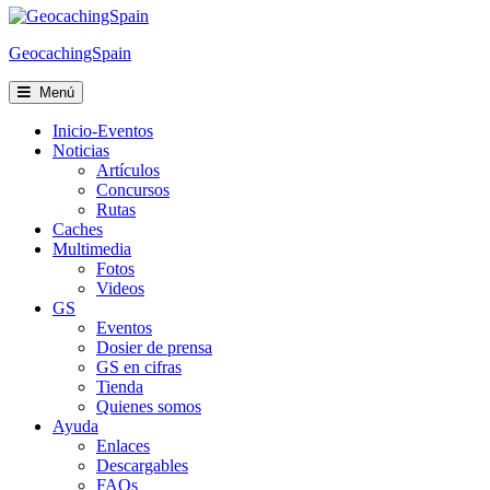
Cookies
GeocachingSpain
Menú
Inicio-Eventos
Noticias
Artículos
Concursos
Rutas
Caches
Multimedia
Fotos
Videos
GS
Eventos
Dosier de prensa
GS en cifras
Tienda
Quienes somos
Ayuda
Enlaces
Descargables
FAQs