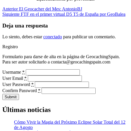
Navegación
Entrada
Anterior
El Geocacher del Mes: AntonioBJ
anterior:
Entrada
Siguiente
FTF en el primer virtual D5 T5 de España por GeoBalea
de
siguiente:
entradas
Deja una respuesta
Lo siento, debes estar
conectado
para publicar un comentario.
Registro
Formulario para darse de alta en la página de GeocachingSpain.
Para ser autor solicitarlo a contacta@geocachingspain.com
Username
*
User Email
*
User Password
*
Confirm Password
*
Submit
Últimas noticias
Cómo Vivir la Magia del Próximo Eclipse Solar Total del 12
de Agosto