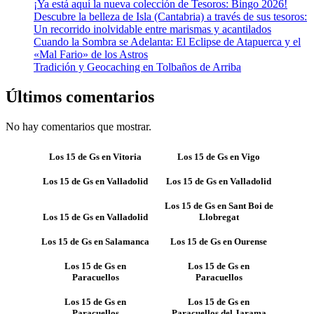
¡Ya está aquí la nueva colección de Tesoros: Bingo 2026!
Descubre la belleza de Isla (Cantabria) a través de sus tesoros:
Un recorrido inolvidable entre marismas y acantilados
Cuando la Sombra se Adelanta: El Eclipse de Atapuerca y el
«Mal Fario» de los Astros
Tradición y Geocaching en Tolbaños de Arriba
Últimos comentarios
No hay comentarios que mostrar.
Los 15 de Gs en Vitoria
Los 15 de Gs en Vigo
Los 15 de Gs en Valladolid
Los 15 de Gs en Valladolid
Los 15 de Gs en Sant Boi de
Los 15 de Gs en Valladolid
Llobregat
Los 15 de Gs en Salamanca
Los 15 de Gs en Ourense
Los 15 de Gs en
Los 15 de Gs en
Paracuellos
Paracuellos
Los 15 de Gs en
Los 15 de Gs en
Paracuellos
Paracuellos del Jarama