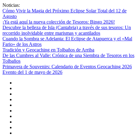
Saltar
Noticias:
al
Cómo Vivir la Magia del Próximo Eclipse Solar Total del 12 de
contenido
Agosto
¡Ya está aquí la nueva colección de Tesoros: Bingo 2026!
Descubre la belleza de Isla (Cantabria) a través de sus tesoros: Un
recorrido inolvidable entre marismas y acantilados
Cuando la Sombra se Adelanta: El Eclipse de Atapuerca y el «Mal
Fario» de los Astros
Tradición y Geocaching en Tolbaños de Arriba
De las Cumbres al Valle: Crónica de una Siembra de Tesoros en los
Tolbaños
Primavera de Souvenirs: Calendario de Eventos Geocaching 2026
Evento del 1 de mayo de 2026
Geocaching
Facebook
Instagram
x.com
Flickr
Youtube
Reddit
threads
bsky
Configuración
de