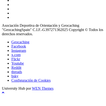
Youtube
Reddit
threads
bsky
Configuración
de
Asociación Deportiva de Orientación y Geocaching
Cookies
"GeocachingSpain" C.I.F.-G397271362025 Copyright © Todos los
derechos reservados.
Geocaching
Facebook
Instagram
x.com
Flickr
Youtube
Reddit
threads
bsky
Configuración de Cookies
University Hub por
WEN Themes
Scroll
hacia
arriba