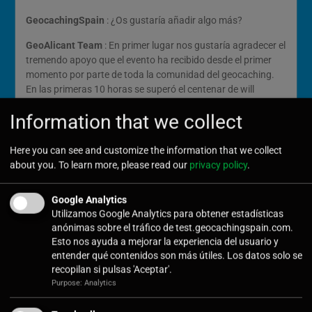
GeocachingSpain
: ¿Os gustaría añadir algo más?
GeoAlicant Team
: En primer lugar nos gustaría agradecer el
tremendo apoyo que el evento ha recibido desde el primer
momento por parte de toda la comunidad del geocaching.
En las primeras 10 horas se superó el centenar de will
attends y nos han llegado un montón de ofrecimientos para
Information that we collect
promocionarlo en otras comunidades autónomas. Esa
recepción es algo que nos llena de ilusión y nos hace querer
trabajar a tope para ofrecer una grandísima experiencia a
Here you can see and customize the information that we collect
todos nuestros amigos. ¡Millones de gracias a todos!
about you. To learn more, please read our
privacy policy
.
En segundo lugar queremos invitar a todos los geocachers
Google Analytics
que hayan leído hasta aquí a venir a disfrutar de
Utilizamos Google Analytics para obtener estadísticas
“
GEOALICANTE 2019
” (GC7R143) con nosotros. No importa
anónimas sobre el tráfico de test.geocachingspain.com.
tu experiencia en el mundo del geocaching. Dan igual 10 que
Esto nos ayuda a mejorar la experiencia del usuario y
100.000 cachés encontrados. No importa que nunca hayas
entender qué contenidos son más útiles. Los datos solo se
acudido a un evento o en cambio hayas asistido a varios
recopilan si pulsas 'Aceptar'.
GIGAs. No importa que no conozcas aún a ningún
Purpose: Analytics
geocacher o que estés rodeado de amigos en cada
búsqueda. Queremos que participes en “
GEOALICANTE