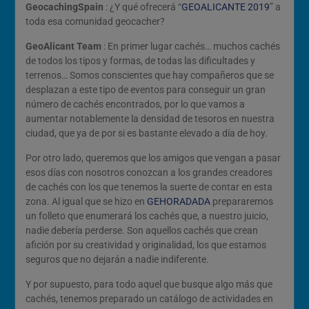
GeocachingSpain
: ¿Y qué ofrecerá “
GEOALICANTE 2019
” a
toda esa comunidad geocacher?
GeoAlicant Team
: En primer lugar cachés… muchos cachés
de todos los tipos y formas, de todas las dificultades y
terrenos… Somos conscientes que hay compañeros que se
desplazan a este tipo de eventos para conseguir un gran
número de cachés encontrados, por lo que vamos a
aumentar notablemente la densidad de tesoros en nuestra
ciudad, que ya de por si es bastante elevado a día de hoy.
Por otro lado, queremos que los amigos que vengan a pasar
esos días con nosotros conozcan a los grandes creadores
de cachés con los que tenemos la suerte de contar en esta
zona. Al igual que se hizo en
GEHORADADA
prepararemos
un folleto que enumerará los cachés que, a nuestro juicio,
nadie debería perderse. Son aquellos cachés que crean
afición por su creatividad y originalidad, los que estamos
seguros que no dejarán a nadie indiferente.
Y por supuesto, para todo aquel que busque algo más que
cachés, tenemos preparado un catálogo de actividades en