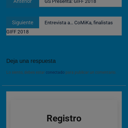
Anterior
GS Presenta: GIFF 2018
de
anterior:
entradas
Entrada
Siguiente
Entrevista a… CoMiKa, finalistas
siguiente:
GIFF 2018
Deja una respuesta
Lo siento, debes estar
conectado
para publicar un comentario.
Registro