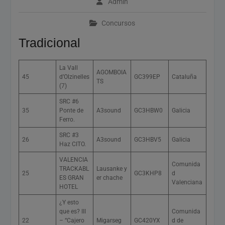
Admin
2026
Cómo Vivir la Magia del
Concursos
Próximo Eclipse Solar Total
del 12 de Agosto
Tradicional
La Vall
AGOMBOIA
45
d’Olzinelles
GC399EP
Cataluña
TS
(7)
SRC #6
35
Ponte de
A3sound
GC3HBW0
Galicia
Ferro.
SRC #3
26
A3sound
GC3HBV5
Galicia
Haz CITO.
VALENCIA
Comunida
TRACKABL
Lausanke y
25
GC3KHP8
d
ES GRAN
er chache
Valenciana
HOTEL
¿Y esto
que es? III
Comunida
22
– “Cajero
Migarseg
GC420YX
d de