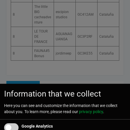
The little
BIG
escipion
8
GC412AM
Cataluña
cacheadve
studios
nture
LE TOUR
AGUANAG
8
DE
GC3P2RF
Cataluña
UANGA
FRANCE
FAUNA#5
8
jordimeep
GC3KE55
Cataluña
Bonus
Navegación
Entrada
Anterior
Eventos diciembre 2013
de
anterior:
Information that we collect
entradas
Entrada
Here you can see and customize the information that we collect
Siguiente
Guía visual para publicar un caché
about you. To learn more, please read our
siguiente:
privacy policy
.
con todos los pasos
Google Analytics