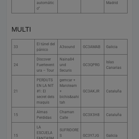
automátic
Madrid
o”
MULTI
El túnel del
33
A3sound
GC3AMAB
Galicia
pánico
Discover
Naina84
Islas
24
Fuertevent
und
GC3QPRG
Canarias
ura – Tour
Securis
PERDUTS
gemcar +
EN LA NIT
Maroteam
21
#1: El
+
GC3AKJR
Cataluña
secret dels
bichis&sahi
maquis
tah
Almas
Chaman
15
GC3X3H8
Cataluña
Perdidas
Calle
LA
SUFRIDORE
ESCUELA
15
S
GC3Y7JG
Galicia
FANTASM