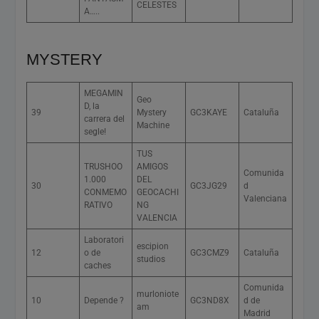
CELESTES
A…..
MYSTERY
MEGAMIN
Geo
D, la
39
Mystery
GC3KAYE
Cataluña
carrera del
Machine
segle!
TUS
TRUSHOO
AMIGOS
Comunida
1.000
DEL
30
GC3JG29
d
CONMEMO
GEOCACHI
Valenciana
RATIVO
NG
VALENCIA
Laboratori
escipion
12
o de
GC3CMZ9
Cataluña
studios
caches
Comunida
murloniote
10
Depende ?
GC3ND8X
d de
am
Madrid