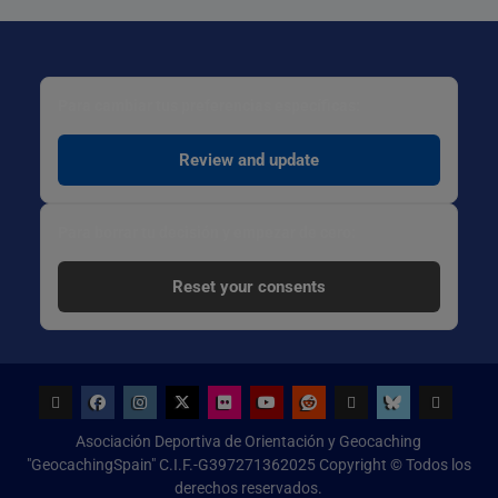
Para cambiar tus preferencias específicas:
Review and update
Para borrar tu decisión y empezar de cero:
Reset your consents
Geocaching
Facebook
Instagram
x.com
Flickr
Youtube
Reddit
threads
bsky
Configur
Asociación Deportiva de Orientación y Geocaching
de
"GeocachingSpain" C.I.F.-G397271362025 Copyright © Todos los
Cookies
derechos reservados.