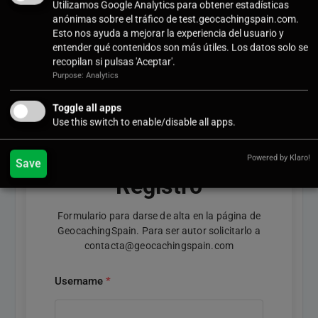
Utilizamos Google Analytics para obtener estadísticas
anónimas sobre el tráfico de test.geocachingspain.com.
Esto nos ayuda a mejorar la experiencia del usuario y
Deja una respuesta
entender qué contenidos son más útiles. Los datos solo se
recopilan si pulsas 'Aceptar'.
Lo siento, debes estar
conectado
para publicar un comentario.
Purpose: Analytics
Toggle all apps
Use this switch to enable/disable all apps.
Powered by Klaro!
Save
Registro
Formulario para darse de alta en la página de
GeocachingSpain. Para ser autor solicitarlo a
contacta@geocachingspain.com
Username
*