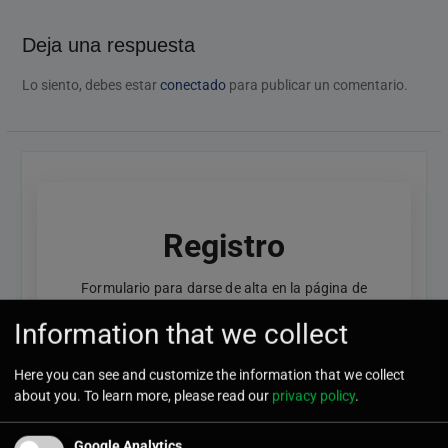
Deja una respuesta
Lo siento, debes estar
conectado
para publicar un comentario.
Registro
Formulario para darse de alta en la página de
GeocachingSpain. Para ser autor solicitarlo a
Information that we collect
contacta@geocachingspain.com
Here you can see and customize the information that we collect
Username
*
about you. To learn more, please read our
privacy policy
.
Google Analytics