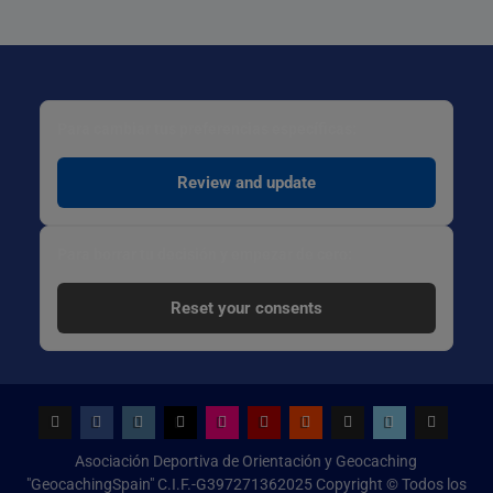
Para cambiar tus preferencias específicas:
Review and update
Para borrar tu decisión y empezar de cero:
Reset your consents
Geocaching
Facebook
Instagram
x.com
Flickr
Youtube
Reddit
threads
bsky
Configur
Asociación Deportiva de Orientación y Geocaching
de
"GeocachingSpain" C.I.F.-G397271362025 Copyright © Todos los