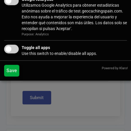
Utilizamos Google Analytics para obtener estadísticas
User Email
*
anónimas sobre el tráfico de test.geocachingspain.com.
Esto nos ayuda a mejorar la experiencia del usuario y
entender qué contenidos son más útiles. Los datos solo se
recopilan si pulsas 'Aceptar'.
Purpose: Analytics
User Password
*
Toggle all apps
Use this switch to enable/disable all apps.
Confirm Password
*
Powered by Klaro!
Save
Submit