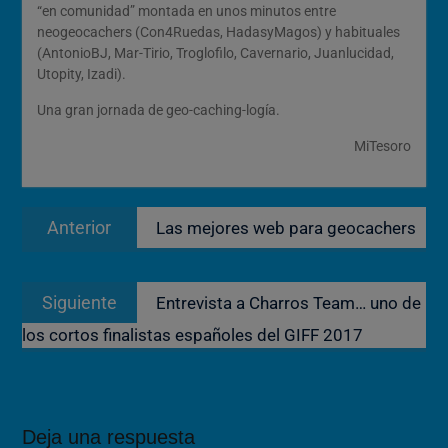
“en comunidad” montada en unos minutos entre
neogeocachers (Con4Ruedas, HadasyMagos) y habituales
(AntonioBJ, Mar-Tirio, Troglofilo, Cavernario, Juanlucidad,
Utopity, Izadi).
Una gran jornada de geo-caching-logía.
MiTesoro
Navegación
Entrada
Anterior
Las mejores web para geocachers
de
anterior:
entradas
Entrada
Siguiente
Entrevista a Charros Team… uno de
siguiente:
los cortos finalistas españoles del GIFF 2017
Deja una respuesta