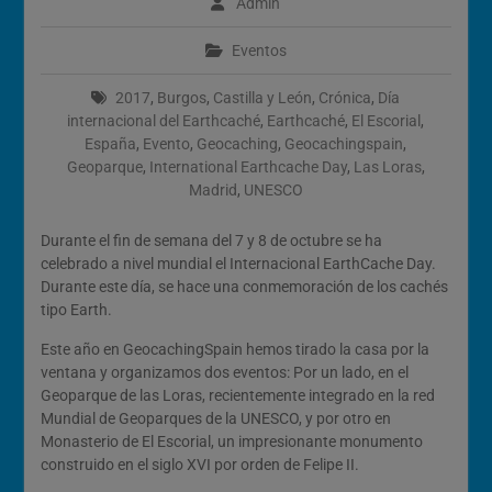
Admin
2026
Cómo Vivir la Magia del
Eventos
Próximo Eclipse Solar Total
del 12 de Agosto
2017
,
Burgos
,
Castilla y León
,
Crónica
,
Día
internacional del Earthcaché
,
Earthcaché
,
El Escorial
,
España
,
Evento
,
Geocaching
,
Geocachingspain
,
Geoparque
,
International Earthcache Day
,
Las Loras
,
Madrid
,
UNESCO
Durante el fin de semana del 7 y 8 de octubre se ha
celebrado a nivel mundial el Internacional EarthCache Day.
Durante este día, se hace una conmemoración de los cachés
tipo Earth.
Este año en GeocachingSpain hemos tirado la casa por la
ventana y organizamos dos eventos: Por un lado, en el
Geoparque de las Loras, recientemente integrado en la red
Mundial de Geoparques de la UNESCO, y por otro en
Monasterio de El Escorial, un impresionante monumento
construido en el siglo XVI por orden de Felipe II.