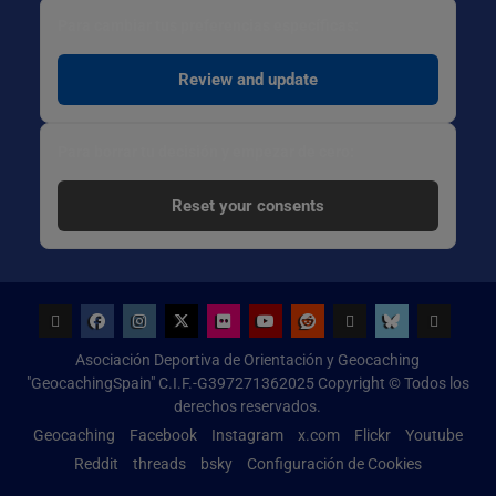
Para cambiar tus preferencias específicas:
Review and update
Para borrar tu decisión y empezar de cero:
Reset your consents
Geocaching
Facebook
Instagram
x.com
Flickr
Youtube
Reddit
threads
bsky
Configur
Asociación Deportiva de Orientación y Geocaching
de
"GeocachingSpain" C.I.F.-G397271362025 Copyright © Todos los
Cookies
derechos reservados.
Geocaching
Facebook
Instagram
x.com
Flickr
Youtube
Reddit
threads
bsky
Configuración de Cookies