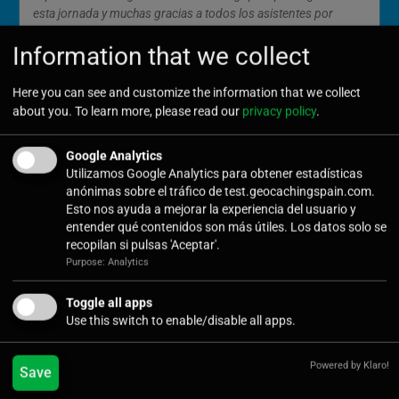
esta jornada y muchas gracias a todos los asistentes por
acompañarnos en este evento.
Information that we collect
GEOLOGÍA Y GEOCACHING EN
Here you can see and customize the information that we collect
about you. To learn more, please read our
privacy policy
.
LAS LORAS
Google Analytics
¡Qué sorpresa al llegar a las coordenadas del evento en
Utilizamos Google Analytics para obtener estadísticas
Basconcillos del Tozo! ¡Cuánta gente! ¿Serán todos
anónimas sobre el tráfico de test.geocachingspain.com.
geocachers? La respuesta: no pero si. Muchos ahora, al
Esto nos ayuda a mejorar la experiencia del usuario y
comienzo de una jornada compartida entre el Geoparque de
entender qué contenidos son más útiles. Los datos solo se
Las Loras y GeocachingSpain no son geocachers pero
recopilan si pulsas 'Aceptar'.
probablemente al finalizar la mañana tras ver lo divertido de
Purpose: Analytics
la actividad se animen a participar de esta afición.
Toggle all apps
Use this switch to enable/disable all apps.
Reunidos, tras un tiempo de espera a la llegada de todos los
participantes, delante de la iglesia de Basconcillos;
Powered by Klaro!
Cavernario (geocacher palentino miembro de Geocaching
Save
Spain) y Jose (geólogo del Geoparque) nos dan la