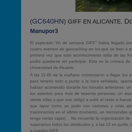
GC640HN
Do
(
) GIFF EN ALICANTE.
Manupor3
El esperado “fin de semana GIFF” había llegado por 
cuatro eventos de geocaching en los que se iban a proy
primera vez que este acontecimiento salía de las fr
podía quedarse sin participar. Esta es la crónica de
Universidad de Alicante.
A las 11:45 de la mañana comenzaron a llegar los pr
para tenerlo todo a punto a la hora señalada, ape
habían acontecido durante los minutos anteriores: un
los asientos para más de sesenta personas; un asce
veinte sillas y que nos obligó a subir el resto a fue
que tapar como se pudo con cartones y cinta aisl
traicionarnos en el último momento; un microondas q
tengo varias cajas)… No recuerdo la organización de
superamos todos los obstáculos y, a las 12 en punto, l
a nuestro GIFF.