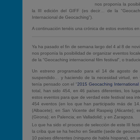
nos proponía la posibi
la III edición del GIFF (es decir… de la “Geocachin
Internacional de Geocaching”).
A continuación tenéis una crónica de estos eventos e
Ya ha pasado el fin de semana largo del 4 al 8 de no
nos proponía la posibilidad de organizar eventos locales
de la “Geocaching internacional film festival”, o traduc
Un estreno programado para el 14 de agosto de 20
suspendido… y haciendo de la necesidad virtud, en
tenía pensado con el “
2015 Geocaching International 
total, han sido 454, en 46 países diferentes, los l
estos eventos para que de verdad este festival sea int
454 eventos (en los que han participado más de 1
(Albacete); en San Vicente del Raspeig (Alicante); 
(Girona); en Palencia; en Valladolid; y en Zaragoza.
Lo que ha sido el proceso de selección de este III fes
la criba que se ha hecho en Seattle (sede de geocach
10 países diferentes (ninguno de habla hispana), en un