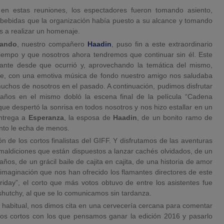
 en estas reuniones, los espectadores fueron tomando asiento,
 bebidas que la organización había puesto a su alcance y tomando
s a realizar un homenaje.
nando
, nuestro compañero
Haadin
, puso fin a este extraordinario
empo y que nosotros ahora tendremos que continuar sin él. Este
cante desde que ocurrió y, aprovechando la temática del mismo,
ue, con una emotiva música de fondo nuestro amigo nos saludaba
chos de nosotros en el pasado. A continuación, pudimos disfrutar
años en el mismo dobló la escena final de la película “Cadena
ue despertó la sonrisa en todos nosotros y nos hizo estallar en un
entrega a
Esperanza
, la esposa de
Haadin
, de un bonito ramo de
anto le echa de menos.
 de los cortos finalistas del GIFF. Y disfrutamos de las aventuras
 maldiciones que están dispuestos a lanzar cachés olvidados, de un
ños, de un grácil baile de cajita en cajita, de una historia de amor
imaginación que nos han ofrecido los flamantes directores de este
riday”, el corto que más votos obtuvo de entre los asistentes fue
chy, al que se lo comunicamos sin tardanza.
o habitual, nos dimos cita en una cervecería cercana para comentar
los cortos con los que pensamos ganar la edición 2016 y pasarlo