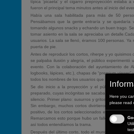
típica ‘picaeta’ y el cigarro preproyección estaba a
fueron el principal tema minutos antes al inicio del eve
Había una sala habilitada para más de 50 person
Pensábamos que la gente entraría y se quedaría v
tomando algunos snacks y echando un buen trago. Se h
tomar asiento en la sala se apreciaba un detalle.Cada 
usuarios. La sala se llenó, éramos 100 personas. Ya 
puerta de pie.
Antes de reproducir los cortos, riherpe y yo quisimos 
se palpaba ilusión y alegría, el público experiment
evento. Con la colaboración del ayuntamiento de 
logbooks, lápices, etc.), chapas de “premium viewer” 
todos los nombres de los usuarios que hicieron su “wi
Inform
Se dio inicio a la proyección y el público se mant
preparado, cuyas incógnitas se sacaban a partir de los 
Here you can
silencio. Primer plano: susurros y gritos sobre la pri
please read
Sin embargo, muchos cortos divirtieron a los asiste
positivo, de los cortos seleccionados en este GIFF 2
Goo
Remarcamos esto porque hubo un fallo técnico respec
Uti
así todos entendíamos la trama.
tes
Después del último corto, todo el mundo aplaudió sa