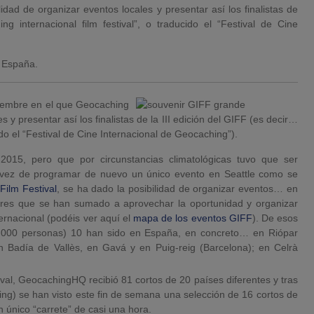
lidad de organizar eventos locales y presentar así los finalistas de
g internacional film festival”, o traducido el “Festival de Cine
n España.
viembre en el que Geocaching
 y presentar así los finalistas de la III edición del GIFF (es decir…
ido el “Festival de Cine Internacional de Geocaching”).
15, pero que por circunstancias climatológicas tuvo que ser
 vez de programar de nuevo un único evento en Seattle como se
Film Festival
, se ha dado la posibilidad de organizar eventos… en
ugares que se han sumado a aprovechar la oportunidad y organizar
ernacional (podéis ver aquí el
mapa de los eventos GIFF
). De esos
4.000 personas) 10 han sido en España, en concreto… en Riópar
en Badía de Vallès, en Gavá y en Puig-reig (Barcelona); en Celrà
tival, GeocachingHQ recibió 81 cortos de 20 países diferentes y tras
ing) se han visto este fin de semana una selección de 16 cortos de
 único “carrete” de casi una hora.