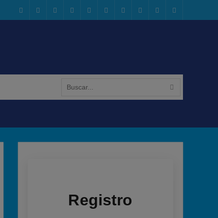
Geocaching
Facebook
Instagram
x.com
Flickr
Youtube
Reddit
threads
bsky
Configuración
de
Cookies
Buscar:
Registro