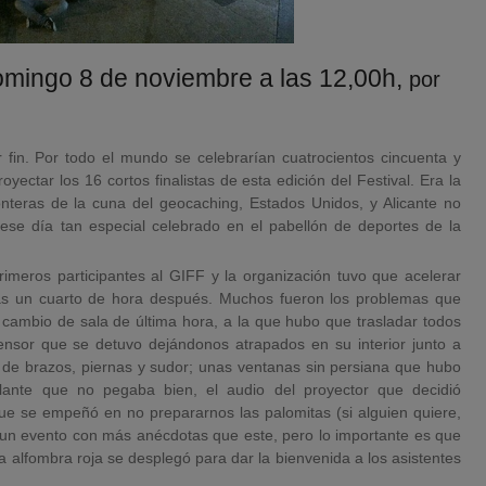
mingo 8 de noviembre a las 12,00h,
por
fin. Por todo el mundo se celebrarían cuatrocientos cincuenta y
ectar los 16 cortos finalistas de esta edición del Festival. Era la
onteras de la cuna del geocaching, Estados Unidos, y Alicante no
 ese día tan especial celebrado en el pabellón de deportes de la
imeros participantes al GIFF y la organización tuvo que acelerar
nas un cuarto de hora después. Muchos fueron los problemas que
 cambio de sala de última hora, a la que hubo que trasladar todos
nsor que se detuvo dejándonos atrapados en su interior junto a
rza de brazos, piernas y sudor; unas ventanas sin persiana que hubo
ante que no pegaba bien, el audio del proyector que decidió
ue se empeñó en no prepararnos las palomitas (si alguien quiere,
 un evento con más anécdotas que este, pero lo importante es que
a alfombra roja se desplegó para dar la bienvenida a los asistentes