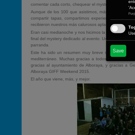
ent
comentar cada corto, chequear el mystery de riherpe, 
'Ac
Aunque de los 100 que asistimos, más de la mitad 
Purp
compartir tapas, compartimos experiencias, opinion
recibieron nuestros más calurosos aplausos y cánticos 
Tog
Eran casi medianoche y nos hicimos la foto grupal de 
Use
final del mystery dedicado al evento. Un sector se reti
parranda.
Save
Este ha sido un resumen muy breve sobre el que ha
mediterráneo. Muchas gracias a todos los asistentes
gracias al ayuntamiento de Alboraya, y gracias a G
Alboraya GIFF Weekend 2015.
El año que viene, más, y mejor.