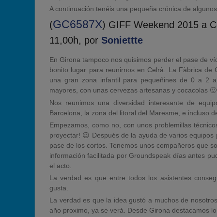
A continuación tenéis una pequeña crónica de alguno
GC6587X
(
) GIFF Weekend 2015 a Ce
11,00h, por
Soniettte
En Girona tampoco nos quisimos perder el pase de víd
bonito lugar para reunirnos en Celrà. La Fàbrica de 
una gran zona infantil para pequeñines de 0 a 2 
mayores, con unas cervezas artesanas y cocacolas 🙂
Nos reunimos una diversidad interesante de equipo
Barcelona, la zona del litoral del Maresme, e incluso
Empezamos, como no, con unos problemillas técnicos
proyectar! 😉 Después de la ayuda de varios equipos 
pase de los cortos. Tenemos unos compañeros que son u
información facilitada por Groundspeak días antes pud
el acto.
La verdad es que entre todos los asistentes conseg
gusta.
La verdad es que la idea gustó a muchos de nosotros,
año proximo, ya se verá. Desde Girona destacamos los 