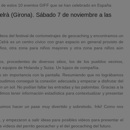
s de estos 10 eventos GIFF que se han celebrado en España:
lrà (Girona). Sábado 7 de noviembre a las
eos del festival de cortometrajes de geocaching y encontramos un
Celrà es un centro cívico con gran espacio en general provisto de
años, otra zona para niños mayores y otra zona para niños aún
s, procedentes de diversos sitios, los de los pueblos vecinos,
 de equipos de Holanda y Suiza. Un lujazo de compañía.
 sin importancia con la pantalla. Resumiendo que no lográbamos
pudimos conseguir la conexión adecuada y empezar a disfrutar del
n sol. No podían faltar las entradas y las palomitas. Gracias a la
imos tener información estadística para contextualizar y presentar
uimos hacer un pase muy divertido y sobretodo, friki! Como nos
 y empezaron a salir ideas para posibles videos para presentar el
vídeos del perrito geocacher y el del geocaching del futuro.