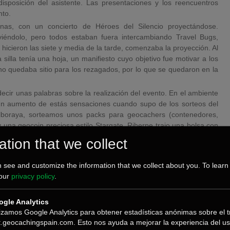
 disposición del asistente. Las presentaciones y los reencuentros
nto.
as, con un concierto de Héroes del Silencio proyectándose.
iéndolo, pero todos estaban fuera intercambiando Travel Bugs,
icieron las siete y media de la tarde, comenzaba la proyección. Al
silla tenía una hoja, un manifiesto cuyo objetivo fue motivar a los
no quedaba sitio para los rezagados, por lo que se quedaron en la
decir unas palabras sobre la realización del evento. En el ambiente
ó un aumento de estás sensaciones cuando supo de los sorteos del
Alboraya, sorteamos unos packs para geocachers (contenedores,
y una geocoin preciosa estilo Stargate. Riherpe trajo una bolsa con
ll atend”, unas cuantas manos inocentes se encargaron del resto.
ation that we collect
uvo en silencio, probablemente porque riherpe tenía un mystery
cortos del GIFF. Título del primer corto: silencio. Fundido a negro:
 see and customize the information that we collect about you. To learn
mera incógnita. Prácticamente, esa fue la dinámica de la proyección.
 our
privacy policy
.
ntes, haciéndoles reír, comentar momentos clave, etc. Un aspecto
015, fue la fácil comprensión de los mismos por parte del público.
gle Analytics
to al sonido, apenas se oían con claridad los argumentos, y aun
lizamos Google Analytics para obtener estadísticas anónimas sobre el t
t.geocachingspain.com. Esto nos ayuda a mejorar la experiencia del us
tisfecho por lo que había visto durante una hora. Era momento de