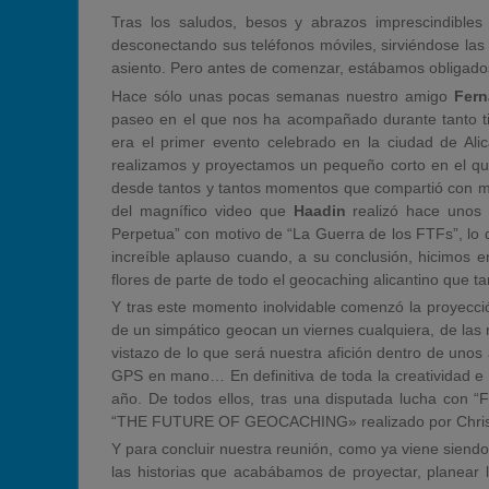
Tras los saludos, besos y abrazos imprescindibles
desconectando sus teléfonos móviles, sirviéndose las
asiento. Pero antes de comenzar, estábamos obligado
Hace sólo unas pocas semanas nuestro amigo
Fer
paseo en el que nos ha acompañado durante tanto ti
era el primer evento celebrado en la ciudad de Ali
realizamos y proyectamos un pequeño corto en el q
desde tantos y tantos momentos que compartió con mu
del magnífico video que
Haadin
realizó hace unos 
Perpetua” con motivo de “La Guerra de los FTFs”, lo q
increíble aplauso cuando, a su conclusión, hicimos 
flores de parte de todo el geocaching alicantino que t
Y tras este momento inolvidable comenzó la proyección
de un simpático geocan un viernes cualquiera, de las
vistazo de lo que será nuestra afición dentro de unos a
GPS en mano… En definitiva de toda la creatividad e 
año. De todos ellos, tras una disputada lucha con “F
“THE FUTURE OF GEOCACHING» realizado por Chrishut
Y para concluir nuestra reunión, como ya viene siend
las historias que acabábamos de proyectar, planear 