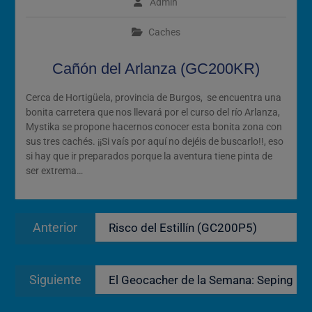
Admin
2026
Cómo Vivir la Magia del
Caches
Próximo Eclipse Solar Total
del 12 de Agosto
Cañón del Arlanza (GC200KR)
Cerca de Hortigüela, provincia de Burgos, se encuentra una
bonita carretera que nos llevará por el curso del río Arlanza,
Mystika se propone hacernos conocer esta bonita zona con
sus tres cachés. ¡¡Si vaís por aquí no dejéis de buscarlo!!, eso
si hay que ir preparados porque la aventura tiene pinta de
ser extrema…
Navegación
Entrada
Anterior
Risco del Estillín (GC200P5)
de
anterior:
entradas
Entrada
Siguiente
El Geocacher de la Semana: Seping
siguiente: