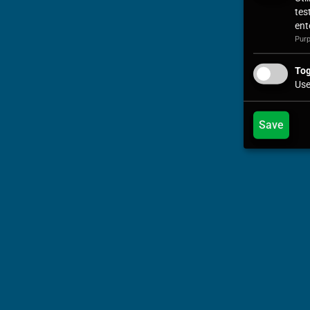
tes
ent
Purp
Tog
Use
Save