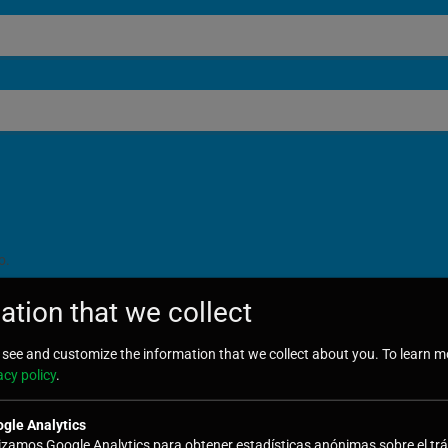
o.
ation that we collect
see and customize the information that we collect about you. To learn m
acy policy
.
gle Analytics
lizamos Google Analytics para obtener estadísticas anónimas sobre el trá