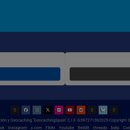
Para borrar tu decisión y empeza
Geocaching
Facebook
Instagram
x.com
Flickr
Youtube
Reddit
threads
bsky
Configur
ación y Geocaching "GeocachingSpain" C.I.F.-G397271362025 Copyright ©
de
ok
Instagram
x.com
Flickr
Youtube
Reddit
threads
bsky
Con