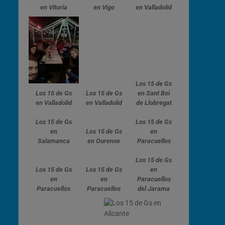
en Vitoria
en Vigo
en Valladolid
Los 15 de Gs
Los 15 de Gs
Los 15 de Gs
en Sant Boi
en Valladolid
en Valladolid
de Llobregat
Los 15 de Gs
Los 15 de Gs
en
Los 15 de Gs
en
Salamanca
en Ourense
Paracuellos
Los 15 de Gs
Los 15 de Gs
Los 15 de Gs
en
en
en
Paracuellos
Paracuellos
Paracuellos
del Jarama