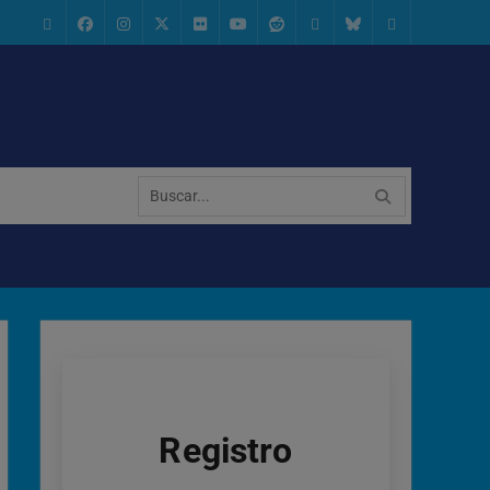
Geocaching
Facebook
Instagram
x.com
Flickr
Youtube
Reddit
threads
bsky
Configuración
de
Cookies
Buscar:
Registro