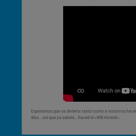
Esperamos que os divierta tanto como a nosotros hacer
días… así que ya sabéis… haced el «Will Attend».