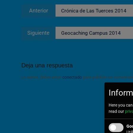
Navegación
Entrada
Anterior
Crónica de Las Tuerces 2014
de
anterior:
entradas
Entrada
Siguiente
Geocaching Campus 2014
siguiente:
Deja una respuesta
Lo siento, debes estar
conectado
para publicar un comentari
Inform
Here you can 
read our
priv
Goo
Uti