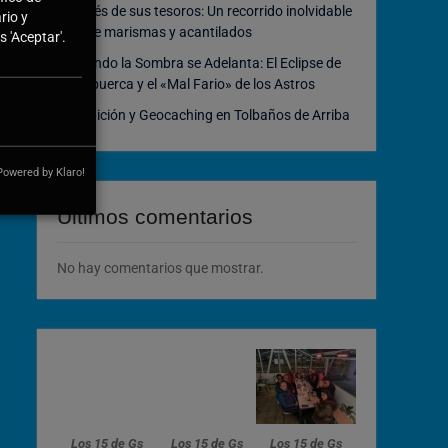
través de sus tesoros: Un recorrido inolvidable
rio y
entre marismas y acantilados
 'Aceptar'.
Cuando la Sombra se Adelanta: El Eclipse de
Atapuerca y el «Mal Fario» de los Astros
Tradición y Geocaching en Tolbaños de Arriba
Powered by Klaro!
Últimos comentarios
No hay comentarios que mostrar.
Los 15 de Gs
Los 15 de Gs
Los 15 de Gs