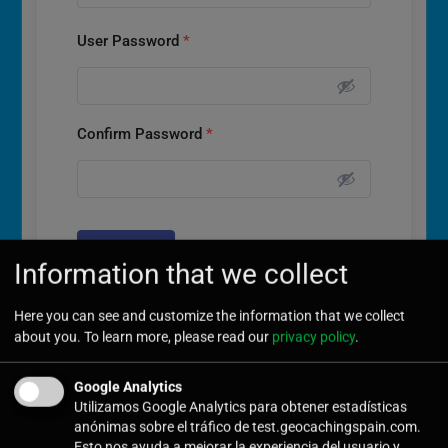
User Password
*
Confirm Password
*
Submit
Information that we collect
Here you can see and customize the information that we collect
about you. To learn more, please read our
privacy policy
.
Google Analytics
Últimas noticias
Utilizamos Google Analytics para obtener estadísticas
anónimas sobre el tráfico de test.geocachingspain.com.
Esto nos ayuda a mejorar la experiencia del usuario y