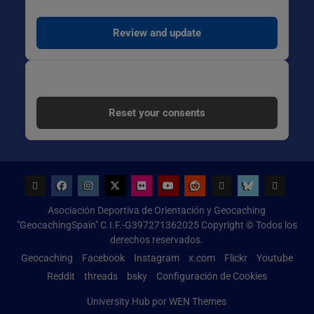
Review and update
Para borrar tu decisión y empezar de cero:
Reset your consents
Geocaching
Facebook
Instagram
x.com
Flickr
Youtube
Reddit
threads
bsky
Configur
Asociación Deportiva de Orientación y Geocaching
de
"GeocachingSpain" C.I.F.-G397271362025 Copyright © Todos los
Cookies
derechos reservados.
Geocaching
Facebook
Instagram
x.com
Flickr
Youtube
Reddit
threads
bsky
Configuración de Cookies
University Hub por
WEN Themes