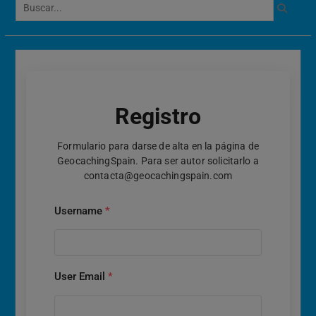
Calendario de Eventos
Geocaching 2026
Evento del 1 de mayo de
2026
Registro
Formulario para darse de alta en la página de
GeocachingSpain. Para ser autor solicitarlo a
contacta@geocachingspain.com
Username
*
User Email
*