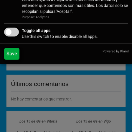
Cómo Vivir la Magia del Próximo Eclipse Solar Total del 12
entender qué contenidos son más útiles. Los datos solo se
de Agosto
recopilan si pulsas 'Aceptar'.
¡Ya está aquí la nueva colección de Tesoros: Bingo 2026!
Purpose: Analytics
Descubre la belleza de Isla (Cantabria) a través de sus
Toggle all apps
tesoros: Un recorrido inolvidable entre marismas y
Use this switch to enable/disable all apps.
acantilados
Cuando la Sombra se Adelanta: El Eclipse de Atapuerca y
Powered by Klaro!
el «Mal Fario» de los Astros
Save
Tradición y Geocaching en Tolbaños de Arriba
Últimos comentarios
No hay comentarios que mostrar.
Los 15 de Gs en Vitoria
Los 15 de Gs en Vigo