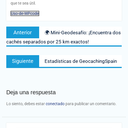
que te sea útil.
Uso-de-WPcode
Navegación
Entrada
Anterior
🌍 Mini-Geodesafío: ¡Encuentra dos
de
anterior:
cachés separados por 25 km exactos!
entradas
Entrada
Siguiente
Estadísticas de GeocachingSpain
siguiente:
Deja una respuesta
Lo siento, debes estar
conectado
para publicar un comentario.