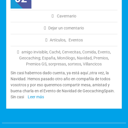
Calendario de Eventos
Geocaching 2026
Evento del 1 de mayo de
Cavernario
2026
Dejar un comentario
Artículos
,
Eventos
amigo invisible
,
Caché
,
Cervecitas
,
Comida
,
Evento
,
Geocaching; España
,
Monólogo
,
Navidad
,
Premios
,
Premios GS
,
sorpresas
,
sorteos
,
Villancicos
Sin casi habernos dado cuenta, ya está aquí ,otra vez, la
Navidad. Hemos pasado otro año en compañía de todos
vosotros y por eso queremos compartir mesa, amistad y
buena charla en el Evento de Navidad de GeocachingSpain.
Sin casi
Leer más