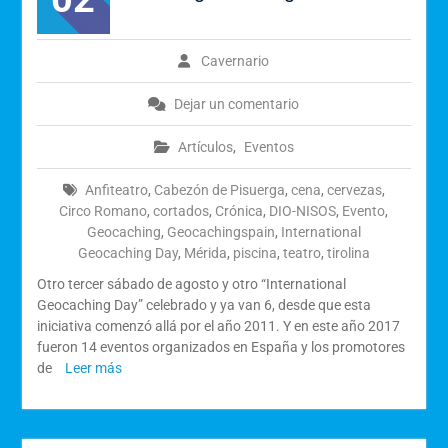
Calendario de Eventos
Geocaching 2026
Evento del 1 de mayo de
Cavernario
2026
Dejar un comentario
Artículos
,
Eventos
Anfiteatro
,
Cabezón de Pisuerga
,
cena
,
cervezas
,
Circo Romano
,
cortados
,
Crónica
,
DIO-NISOS
,
Evento
,
Geocaching
,
Geocachingspain
,
International
Geocaching Day
,
Mérida
,
piscina
,
teatro
,
tirolina
Otro tercer sábado de agosto y otro “International
Geocaching Day” celebrado y ya van 6, desde que esta
iniciativa comenzó allá por el año 2011. Y en este año 2017
fueron 14 eventos organizados en España y los promotores
de
Leer más