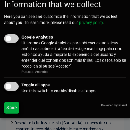
Information that we collect
Confirm Password
*
Here you can see and customize the information that we collect
about you. To learn more, please read our
privacy policy
.
Google Analytics
Submit
Utilizamos Google Analytics para obtener estadísticas
anónimas sobre el tráfico de test.geocachingspain.com.
Esto nos ayuda a mejorar la experiencia del usuario y
entender qué contenidos son más útiles. Los datos solo se
recopilan si pulsas 'Aceptar'.
Purpose: Analytics
Últimas noticias
Toggle all apps
Use this switch to enable/disable all apps.
Cómo Vivir la Magia del Próximo Eclipse Solar Total del 12
de Agosto
Powered by Klaro!
Save
¡Ya está aquí la nueva colección de Tesoros: Bingo 2026!
Descubre la belleza de Isla (Cantabria) a través de sus
tesoros: Un recorrido inolvidable entre marismas y