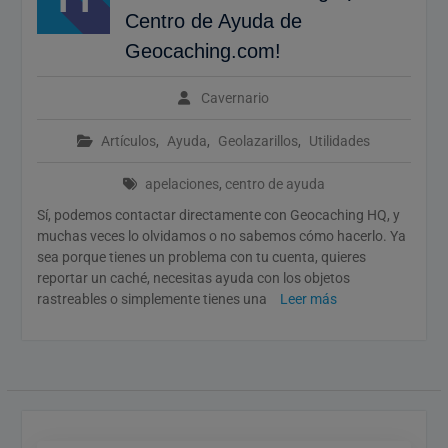
Calendario de Eventos
Centro de Ayuda de
Geocaching 2026
Geocaching.com!
Evento del 1 de mayo de
2026
Cavernario
Artículos
,
Ayuda
,
Geolazarillos
,
Utilidades
apelaciones
,
centro de ayuda
Sí, podemos contactar directamente con Geocaching HQ, y
muchas veces lo olvidamos o no sabemos cómo hacerlo. Ya
sea porque tienes un problema con tu cuenta, quieres
reportar un caché, necesitas ayuda con los objetos
rastreables o simplemente tienes una
Leer más