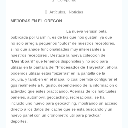
Corypunto
Calendario de Eventos
Geocaching 2026
Artículos
,
Noticias
Evento del 1 de mayo de
MEJORAS EN EL OREGON
2026
La nueva versión beta
publicada por Garmin, es de las que nos gustan, ya que
no solo arregla pequeños “pufos” de nuestros receptores,
si no que añade funcionalidades muy interesantes a
nuestros receptores . Destaca la nueva colección de
“
Dashboard
” que tenemos disponibles y no solo para
utilizar en la pantalla del “
Procesador de Trayecto
”, ahora
podemos utilizar estas “pizarras” en la pantalla de la
brújula, y también en el mapa, lo cual permite configurar el
gps realmente a tu gusto, dependiendo de la información o
actividad que estés practicando. Además de los habituales
paneles, automóvil, geocaching, recreacional, se ha
incluido uno nuevo para geocaching, mostrando un acceso
directo a los datos del caché que se está buscando y un
nuevo panel con un cronómetro útil para practicar
deportes.