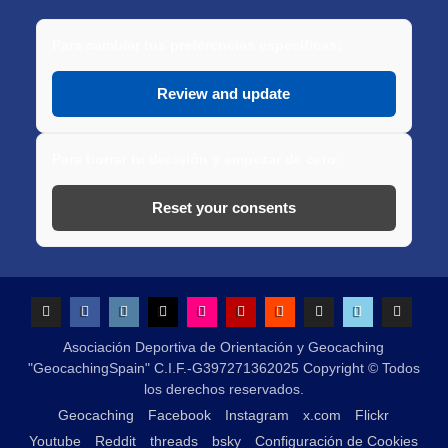
Para cambiar tus preferencias específicas:
Review and update
Para borrar tu decisión y empezar de cero:
Reset your consents
Geocaching
Facebook
Instagram
x.com
Flickr
Youtube
Reddit
threads
bsky
Configu
Asociación Deportiva de Orientación y Geocaching
de
"GeocachingSpain" C.I.F.-G397271362025 Copyright © Todos
Cookies
los derechos reservados.
Geocaching
Facebook
Instagram
x.com
Flickr
Youtube
Reddit
threads
bsky
Configuración de Cookies