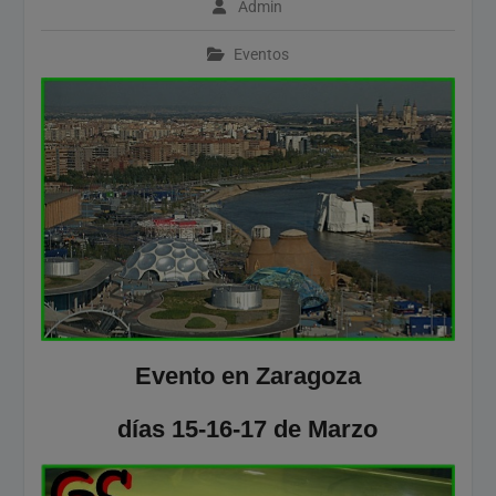
Admin
Calendario de Eventos
Geocaching 2026
Eventos
Evento del 1 de mayo de
2026
Evento en Zaragoza
días 15-16-17 de Marzo