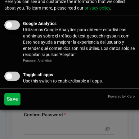
Here you can see and customize the information that we collect
GeocachingSpain. Para ser autor solicitarlo a
about you. To learn more, please read our
privacy policy
.
contacta@geocachingspain.com
Google Analytics
Username
*
Utilizamos Google Analytics para obtener estadísticas
anónimas sobre el tráfico de test.geocachingspain.com.
Esto nos ayuda a mejorar la experiencia del usuario y
entender qué contenidos son más útiles. Los datos solo se
recopilan si pulsas 'Aceptar'.
User Email
*
Purpose: Analytics
Toggle all apps
Use this switch to enable/disable all apps.
User Password
*
Powered by Klaro!
Save
Confirm Password
*