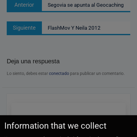
Entrada
Anterior
Segovia se apunta al Geocaching
de
anterior:
entradas
Entrada
Siguiente
FlashMov Y Neila 2012
siguiente:
Deja una respuesta
Lo siento, debes estar
conectado
para publicar un comentario.
Registro
Information that we collect
Formulario para darse de alta en la página de