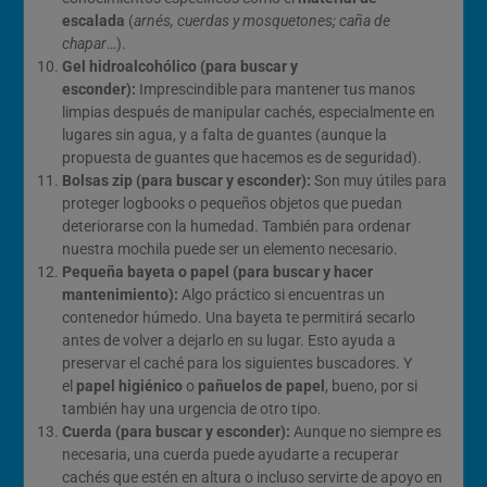
escalada
(
arnés, cuerdas y mosquetones; caña de
chapar
…).
Gel hidroalcohólico (para buscar y
esconder):
Imprescindible para mantener tus manos
limpias después de manipular cachés, especialmente en
lugares sin agua, y a falta de guantes (aunque la
propuesta de guantes que hacemos es de seguridad).
Bolsas zip (para buscar y esconder):
Son muy útiles para
proteger logbooks o pequeños objetos que puedan
deteriorarse con la humedad. También para ordenar
nuestra mochila puede ser un elemento necesario.
Pequeña bayeta o papel (para buscar y hacer
mantenimiento):
Algo práctico si encuentras un
contenedor húmedo. Una bayeta te permitirá secarlo
antes de volver a dejarlo en su lugar. Esto ayuda a
preservar el caché para los siguientes buscadores. Y
el
papel higiénico
o
pañuelos de papel
, bueno, por si
también hay una urgencia de otro tipo.
Cuerda (para buscar y esconder):
Aunque no siempre es
necesaria, una cuerda puede ayudarte a recuperar
cachés que estén en altura o incluso servirte de apoyo en