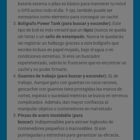
batería externa o pilas es básico para mantener tu móvil
o GPS activo todo el día. Y ojo, también puede ser
necesarios como elemento para conseguir un caché.
Bolígrafo Power Tank (para buscar y esconder):
Este
tipo de boli es más versatil que un
lápiz
(nunca se queda
sin tinta) o un
sello de estampado
. Nunca te quedarás
sin registrar un hallazgo gracias a este bolígrafo que
escribe incluso en papel mojado, bajo el agua o en
condiciones extremas. Si eres un buscador
experimentado, sabrás lo frustrante que es encontrar un
caché y no poder firmarlo.
Guantes de trabajo (para buscar y esconder):
Sí, de
trabajo. Aunque gato con guantas no caza ratones,
geocacher con guantes tiene protegidas las manos de
cortes, espinas o suciedad mientras se busca en terrenos
complicados. Además, dan mayor confianza al
manipular objetos o contenedores en mal estado.
Pinzas de acero inoxidable (para
buscar):
Indispensables para extraer logbooks de
contenedores pequeños o inaccesibles. Si son
puntiagudas y estrechas para garantizar su eficacia,