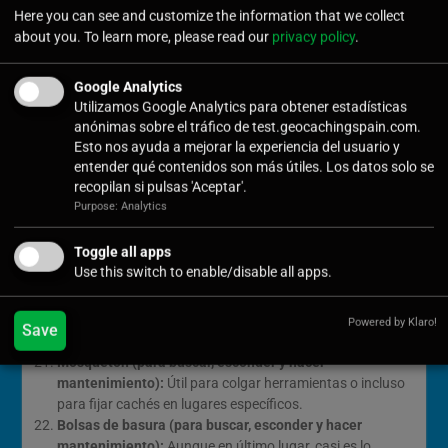
Pegamento cianocrilato (para buscar, esconder y hacer
Here you can see and customize the information that we collect
mantenimiento):
Ideal para fijar pequeños imanes o
about you. To learn more, please read our
privacy policy
.
reparar contenedores dañados. Una gota suele ser
suficiente para asegurar tus creaciones.
Google Analytics
Herramienta multiuso (para buscar, esconder y hacer
Utilizamos Google Analytics para obtener estadísticas
mantenimiento):
Con destornillador, alicates y hoja para
anónimas sobre el tráfico de test.geocachingspain.com.
cortar, esta herramienta es un «todo en uno» que te
Esto nos ayuda a mejorar la experiencia del usuario y
sacará de más de un apuro.
entender qué contenidos son más útiles. Los datos solo se
Imanes de varios tamaños (para esconder y hacer
recopilan si pulsas 'Aceptar'.
mantenimiento):
Indispensables para cachés
Purpose: Analytics
magnéticos. Llevar algunos de repuesto nunca está de
más.
Toggle all apps
Chinchetas y bridas (para buscar, esconder y hacer
Use this switch to enable/disable all apps.
mantenimiento):
Pueden ayudarte a fijar elementos de
un caché o incluso a improvisar soluciones en el
momento. Tener un carrete de
alambre de
Powered by Klaro!
Save
jardinería
tampoco es mala opción.
Mosquetón (para buscar, esconder y hacer
mantenimiento):
Útil para colgar herramientas o incluso
para fijar cachés en lugares específicos.
Bolsas de basura (para buscar, esconder y hacer
mantenimiento):
Aunque en último lugar, casi es lo