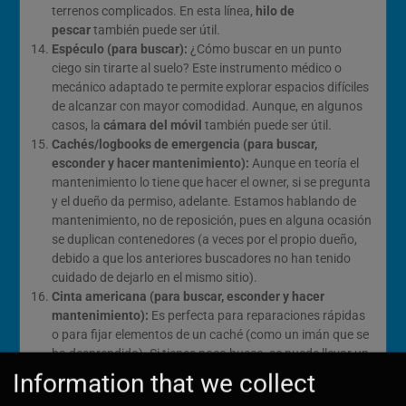
terrenos complicados. En esta línea,
hilo de
pescar
también puede ser útil.
Espéculo (para buscar):
¿Cómo buscar en un punto
ciego sin tirarte al suelo? Este instrumento médico o
mecánico adaptado te permite explorar espacios difíciles
de alcanzar con mayor comodidad. Aunque, en algunos
casos, la
cámara del móvil
también puede ser útil.
Cachés/logbooks de emergencia (para buscar,
esconder y hacer mantenimiento):
Aunque en teoría el
mantenimiento lo tiene que hacer el owner, si se pregunta
y el dueño da permiso, adelante. Estamos hablando de
mantenimiento, no de reposición, pues en alguna ocasión
se duplican contenedores (a veces por el propio dueño,
debido a que los anteriores buscadores no han tenido
cuidado de dejarlo en el mismo sitio).
Cinta americana (para buscar, esconder y hacer
mantenimiento):
Es perfecta para reparaciones rápidas
o para fijar elementos de un caché (como un imán que se
ha desprendido). Si tienes poco hueco, se puede llevar un
rollo compacto enrollado sobre una tarjeta o mechero
Information that we collect
para ahorrar espacio.