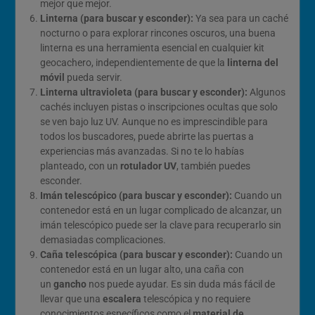
mejor que mejor.
Linterna (para buscar y esconder):
Ya sea para un caché
nocturno o para explorar rincones oscuros, una buena
linterna es una herramienta esencial en cualquier kit
geocachero, independientemente de que la
linterna del
móvil
pueda servir.
Linterna ultravioleta (para buscar y esconder):
Algunos
cachés incluyen pistas o inscripciones ocultas que solo
se ven bajo luz UV. Aunque no es imprescindible para
todos los buscadores, puede abrirte las puertas a
experiencias más avanzadas. Si no te lo habías
planteado, con un
rotulador UV
, también puedes
esconder.
Imán telescópico (para buscar y esconder):
Cuando un
contenedor está en un lugar complicado de alcanzar, un
imán telescópico puede ser la clave para recuperarlo sin
demasiadas complicaciones.
Caña telescópica (para buscar y esconder):
Cuando un
contenedor está en un lugar alto, una caña con
un
gancho
nos puede ayudar. Es sin duda más fácil de
llevar que una
escalera
telescópica y no requiere
conocimientos específicos como el
material de