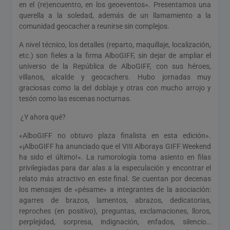
en el (re)encuentro, en los geoeventos». Presentamos una
querella a la soledad, además de un llamamiento a la
comunidad geocacher a reunirse sin complejos.
A nivel técnico, los detalles (reparto, maquillaje, localización,
etc.) son fieles a la firma AlboGIFF, sin dejar de ampliar el
universo de la República de AlboGIFF, con sus héroes,
villanos, alcalde y geocachers. Hubo jornadas muy
graciosas como la del doblaje y otras con mucho arrojo y
tesón como las escenas nocturnas.
¿Y ahora qué?
«AlboGIFF no obtuvo plaza finalista en esta edición».
«¡AlboGIFF ha anunciado que el VIII Alboraya GIFF Weekend
ha sido el último!». La rumorología toma asiento en filas
privilegiadas para dar alas a la especulación y encontrar el
relato más atractivo en este final. Se cuentan por decenas
los mensajes de «pésame» a integrantes de la asociación:
agarres de brazos, lamentos, abrazos, dedicatorias,
reproches (en positivo), preguntas, exclamaciones, lloros,
perplejidad, sorpresa, indignación, enfados, silencio…