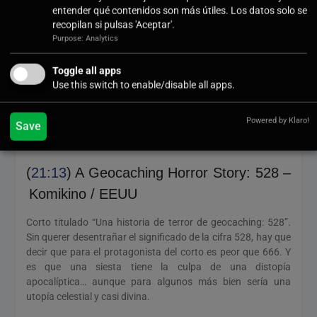
ideas… con este título, ¿cúal creéis que es la trama de la
entender qué contenidos son más útiles. Los datos solo se
película?
recopilan si pulsas 'Aceptar'.
Purpose: Analytics
Y si digo que es la posibilidad de una alianza entre el
geocaching extremo y el geocaching mental, ¿os lo creéis?
Toggle all apps
Porque la verdad, 1 + 1 son todo ¿o no?
Use this switch to enable/disable all apps.
Vamos a verlo
.
Powered by Klaro!
Save
¡Venga contad la verdad!, ¿cuántos logueáis los mysterys a
cambio de…?
(
21:13
) A Geocaching Horror Story: 528 –
Komikino / EEUU
Corto titulado “Una historia de terror de geocaching: 528”.
Sin querer desentrañar el significado de la cifra 528, hay que
decir que para el protagonista del corto es peor que 666. Y
es que una siesta tiene la culpa de una distopía
apocalíptica… aunque para algunos más bien sería una
utopía celestial y casi divina.