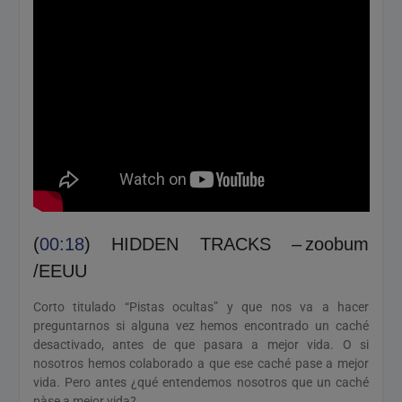
(
00:18
) HIDDEN TRACKS – zoobum
/EEUU
Corto titulado “Pistas ocultas” y que nos va a hacer
preguntarnos si alguna vez hemos encontrado un caché
desactivado, antes de que pasara a mejor vida. O si
nosotros hemos colaborado a que ese caché pase a mejor
vida. Pero antes ¿qué entendemos nosotros que un caché
pàse a mejor vida?