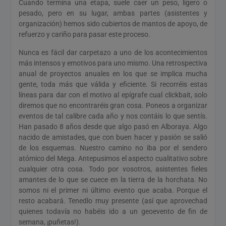
Cuando termina una etapa, suele caer un peso, ligero o
pesado, pero en su lugar, ambas partes (asistentes y
organización) hemos sido cubiertos de mantos de apoyo, de
refuerzo y cariño para pasar este proceso.
Nunca es fácil dar carpetazo a uno de los acontecimientos
más intensos y emotivos para uno mismo. Una retrospectiva
anual de proyectos anuales en los que se implica mucha
gente, toda más que válida y eficiente. Si recorréis estas
líneas para dar con el motivo al epígrafe cual clickbait, solo
diremos que no encontraréis gran cosa. Poneos a organizar
eventos de tal calibre cada año y nos contáis lo que sentís.
Han pasado 8 años desde que algo pasó en Alboraya. Algo
nacido de amistades, que con buen hacer y pasión se salió
de los esquemas. Nuestro camino no iba por el sendero
atómico del Mega. Antepusimos el aspecto cualitativo sobre
cualquier otra cosa. Todo por vosotros, asistentes fieles
amantes de lo que se cuece en la tierra de la horchata. No
somos ni el primer ni último evento que acaba. Porque el
resto acabará. Tenedlo muy presente (así que aprovechad
quienes todavía no habéis ido a un geoevento de fin de
semana, ¡puñetas!).