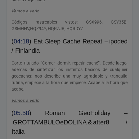
Vamos a verlo
.
Códigos rastreables vistos: GSX996, GSY35B,
GSMHHV,HQZ94Y, HQRZJB, HQRDYZ
(
04:18
) Eat Sleep Cache Repeat – ipoded
/ Finlandia
Corto titulado “Comer, dormir, repetir caché”. Desde luego,
además de sintetizar los instintos básicos de cualquier
geocacher, nos describe una muy agradable y tranquila
rutina, empiece a la hora que empiece. Acabe a la hora que
acabe.
Vamos a verlo
.
(
05:58
) Roman GeoHoliday –
GROTTAMBULOeDOLINA & after8 /
Italia