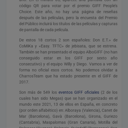
código QR para votar por el premio GIFF People’s
Choice. Este año, no hay una página de reseñas
después de las películas, pero la encuesta del Premio
del Público incluirá los títulos de las películas y capturas
de pantalla de cada película.
De estos 18 cortos 2 son españoles: Don E.T.» de
CoMiKa y «Easy. TFTC» de jebisata, que se estrena.
También se han presentado el equipo AlboGIFF (no han
conseguido estar en los GIFF por sexto año
consecutivo) y el equipo Willy y Diego. Vamos a ver de
forma no oficial esos cortos. No podemos olvidar a
CharrosTeam que ha estado presente en el GIFF de
2017.
Son más de 549 los
eventos GIFF oficiales
(2 de los
cuales han sido Megas) que se han organizado en el
mundo este 2021, 13 de ellos en España, en concreto
(por orden alfabético) en: Alboraya (Valencia), Canet de
Mar (Barcelona), Gavà (Barcelona), Girona, Guriezo
(Cantabria), Maspalomas (Gran Canaria), Motilla del