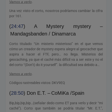
Vamos a verlo
.
Una vez visto el corto, nosotros podríamos cambiar la cifra
por 161.
(
24:47
) A Mystery mystery –
Mandagsbanden / Dinamarca
Corto titulado “Un misterio misterioso” en el que vemos
cómo un creador de mystery espera alegre al geocacher que
aspira a hacer el FTF, pero… no llega. Misterios del
geocaching, ya que el caché más difícil va a ser este y no el
del corto “(Don’t) do it yourself”. la dificultad sea debido a…
Vamos a verlo
.
Códigos rastreables vistos: DKV9EQ
(
28:50
) Don E.T. – CoMiKa /Spain
Bip,bip,bip,bip…(señalar dedo como ET para verlo y decir “mi
caché”). Corto que también se podría titular “Mr. E.T.”,