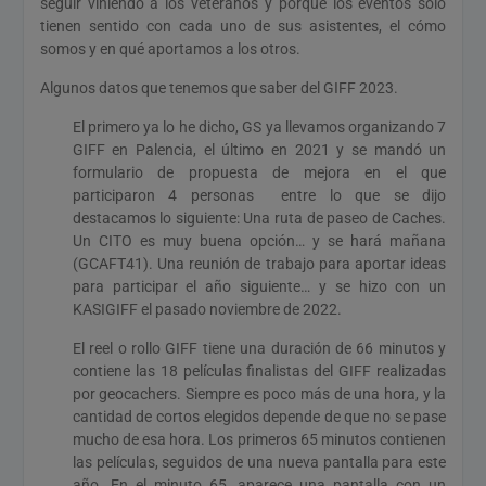
seguir viniendo a los veteranos y porque los eventos sólo
tienen sentido con cada uno de sus asistentes, el cómo
somos y en qué aportamos a los otros.
Algunos datos que tenemos que saber del GIFF 2023.
El primero ya lo he dicho, GS ya llevamos organizando 7
GIFF en Palencia, el último en 2021 y se mandó un
formulario de propuesta de mejora en el que
participaron 4 personas entre lo que se dijo
destacamos lo siguiente: Una ruta de paseo de Caches.
Un CITO es muy buena opción… y se hará mañana
(GCAFT41). Una reunión de trabajo para aportar ideas
para participar el año siguiente… y se hizo con un
KASIGIFF el pasado noviembre de 2022.
El reel o rollo GIFF tiene una duración de 66 minutos y
contiene las 18 películas finalistas del GIFF realizadas
por geocachers. Siempre es poco más de una hora, y la
cantidad de cortos elegidos depende de que no se pase
mucho de esa hora. Los primeros 65 minutos contienen
las películas, seguidos de una nueva pantalla para este
año. En el minuto 65, aparece una pantalla con un