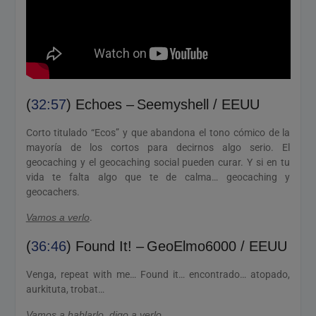
(
32:57
) Echoes – Seemyshell / EEUU
Corto titulado “Ecos” y que abandona el tono cómico de la
mayoría de los cortos para decirnos algo serio. El
geocaching y el geocaching social pueden curar. Y si en tu
vida te falta algo que te de calma… geocaching y
geocachers.
Vamos a verlo
.
(
36:46
) Found It! – GeoElmo6000 / EEUU
Venga, repeat with me… Found it… encontrado… atopado,
aurkituta, trobat…
Vamos a hablarlo, digo a verlo
.