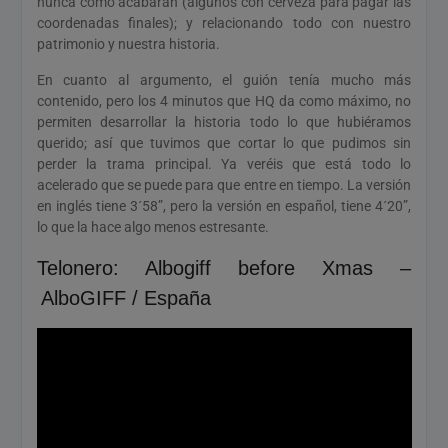
nunca cómo acabarán (algunos con cerveza para pagar las
coordenadas finales); y relacionando todo con nuestro
patrimonio y nuestra historia.
En cuanto al argumento, el guión tenía mucho más
contenido, pero los 4 minutos que HQ da como máximo, no
permiten desarrollar la historia todo lo que hubiéramos
querido; así que tuvimos que cortar lo que pudimos sin
perder la trama principal. Ya veréis que está todo lo
acelerado que se puede para que entre en tiempo. La versión
en inglés tiene 3´58”, pero la versión en español, tiene 4´20”,
lo que la hace algo menos estresante.
Telonero: Albogiff before Xmas –
AlboGIFF / España