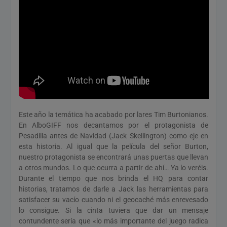
Este año la temática ha acabado por lares Tim Burtonianos.
En AlboGIFF nos decantamos por el protagonista de
Pesadilla antes de Navidad (Jack Skellington) como eje en
esta historia. Al igual que la película del señor Burton,
nuestro protagonista se encontrará unas puertas que llevan
a otros mundos. Lo que ocurra a partir de ahí… Ya lo veréis.
Durante el tiempo que nos brinda el HQ para contar
historias, tratamos de darle a Jack las herramientas para
satisfacer su vacío cuando ni el geocaché más enrevesado
lo consigue. Si la cinta tuviera que dar un mensaje
contundente sería que «lo más importante del juego radica