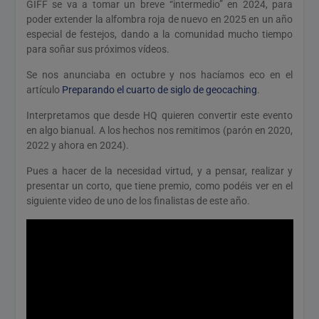
GIFF se va a tomar un breve “intermedio” en 2024, para
poder extender la alfombra roja de nuevo en 2025 en un año
especial de festejos, dando a la comunidad mucho tiempo
para soñar sus próximos vídeos.
Se nos anunciaba en octubre y nos hacíamos eco en el
artículo
Preparando el cuarto de siglo de geocaching
.
Interpretamos que desde HQ quieren convertir este evento
en algo bianual. A los hechos nos remitimos (parón en 2020,
2022 y ahora en 2024).
Pues a hacer de la necesidad virtud, y a pensar, realizar y
presentar un corto, que tiene premio, como podéis ver en el
siguiente video de uno de los finalistas de este año.