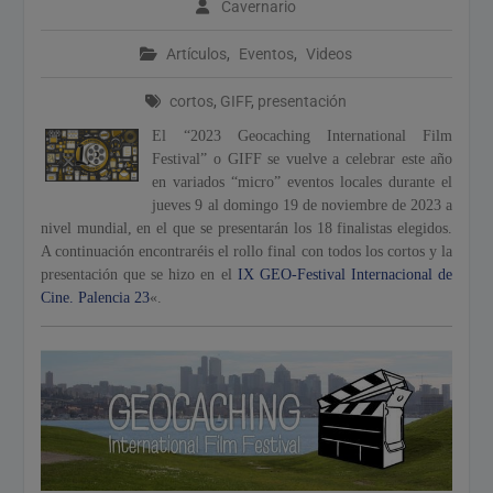
Cavernario
Calendario de Eventos
Geocaching 2026
Artículos
,
Eventos
,
Videos
Evento del 1 de mayo de
2026
cortos
,
GIFF
,
presentación
El “2023 Geocaching International Film
Festival” o GIFF se vuelve a celebrar este año
en variados “micro” eventos locales durante el
jueves 9 al domingo 19 de noviembre de 2023 a
nivel mundial, en el que se presentarán los 18 finalistas elegidos.
A continuación encontraréis el rollo final con todos los cortos y la
presentación que se hizo en el
IX GEO-Festival Internacional de
Cine. Palencia 23
«.