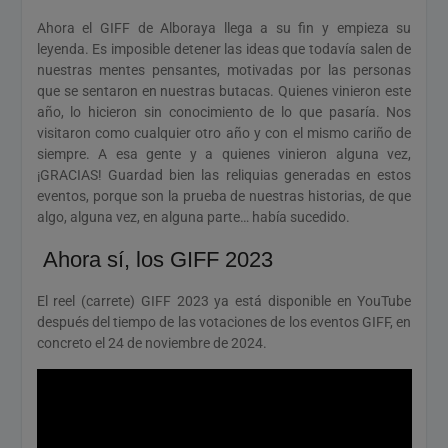
Ahora el GIFF de Alboraya llega a su fin y empieza su
leyenda. Es imposible detener las ideas que todavía salen de
nuestras mentes pensantes, motivadas por las personas
que se sentaron en nuestras butacas. Quienes vinieron este
año, lo hicieron sin conocimiento de lo que pasaría. Nos
visitaron como cualquier otro año y con el mismo cariño de
siempre. A esa gente y a quienes vinieron alguna vez,
¡GRACIAS! Guardad bien las reliquias generadas en estos
eventos, porque son la prueba de nuestras historias, de que
algo, alguna vez, en alguna parte… había sucedido.
Ahora sí, los GIFF 2023
El reel (carrete) GIFF 2023 ya está disponible en YouTube
después del tiempo de las votaciones de los eventos GIFF, en
concreto el 24 de noviembre de 2024.