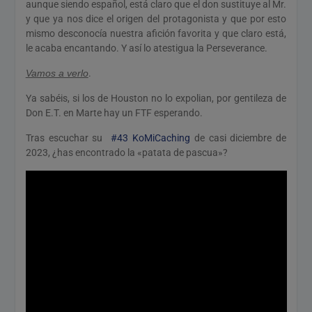
aunque siendo español, está claro que el don sustituye al Mr.
y que ya nos dice el origen del protagonista y que por esto
mismo desconocía nuestra afición favorita y que claro está,
le acaba encantando. Y así lo atestigua la Perseverance.
Vamos a verlo
.
Ya sabéis, si los de Houston no lo expolian, por gentileza de
Don E.T. en Marte hay un FTF esperando.
Tras escuchar su
#43 KoMiCaching
de casi diciembre de
2023, ¿has encontrado la «patata de pascua»?