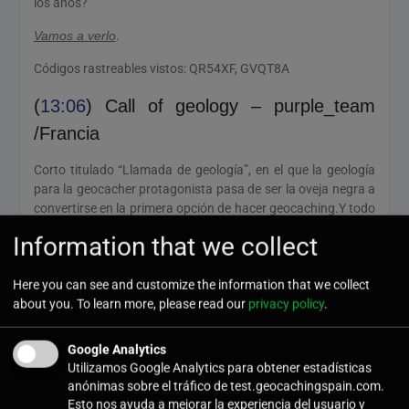
los años?
Vamos a verlo
.
Códigos rastreables vistos: QR54XF, GVQT8A
(
13:06
) Call of geology – purple_team
/Francia
Corto titulado “Llamada de geología”, en el que la geología
para la geocacher protagonista pasa de ser la oveja negra a
convertirse en la primera opción de hacer geocaching.Y todo
esto se debe al geocaching, ya que se junta con una mente
Information that we collect
inquieta y da lugar a nuevos hobbies. ¿Algo nuevo habéis
probado “por culpa” del geocaching?
Here you can see and customize the information that we collect
Vamos a verlo
.
about you. To learn more, please read our
privacy policy
.
(
17:06
) (Don’t) do it yourself –
Google Analytics
imp0nderabilia team /Polonia
Utilizamos Google Analytics para obtener estadísticas
anónimas sobre el tráfico de test.geocachingspain.com.
Corto titulado “(No) lo hagas tú mismo”. Venga, lluvia de
Esto nos ayuda a mejorar la experiencia del usuario y